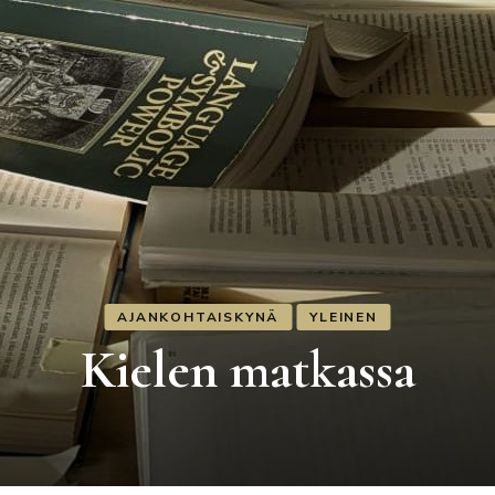
AJANKOHTAISKYNÄ
YLEINEN
Hauras mieheys