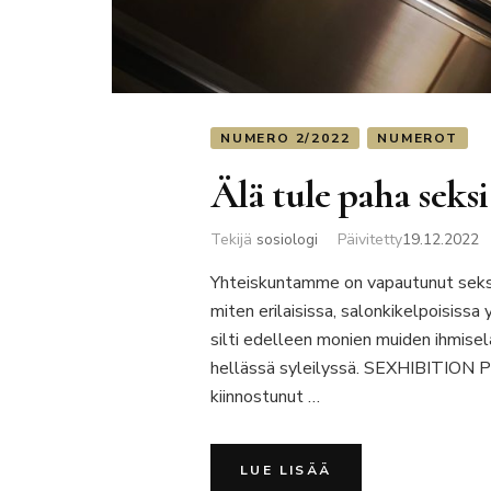
NUMERO 2/2022
NUMEROT
Älä tule paha seksi
Tekijä
sosiologi
Päivitetty
19.12.2022
Yhteiskuntamme on vapautunut seksuaa
miten erilaisissa, salonkikelpoisissa
silti edelleen monien muiden ihmise
hellässä syleilyssä. SEXHIBITION 
kiinnostunut …
LUE LISÄÄ