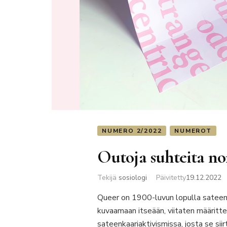
NUMERO 2/2022
NUMEROT
Outoja suhteita no
Tekijä
sosiologi
Päivitetty
19.12.2022
Queer on 1900-luvun lopulla sateenk
kuvaamaan itseään, viitaten määritte
sateenkaariaktivismissa, josta se sii