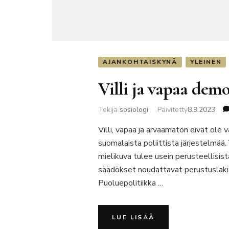
AJANKOHTAISKYNÄ
YLEINEN
Villi ja vapaa demo
Tekijä
sosiologi
Päivitetty
8.9.2023
Villi, vapaa ja arvaamaton eivät ole
suomalaista poliittista järjestelmää.
mielikuva tulee usein perusteellisis
säädökset noudattavat perustuslakia.
Puoluepolitiikka …
LUE LISÄÄ