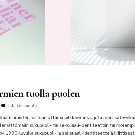
rmien tuolla puolen
artikkeliin
Jätä kommentti
Outoja
aari-ihmisten haltuun ottama pilkkanimitys, jota moni sateenka
suhteita
normien
lemättömään sukupuoli- tai seksuaali-identiteettiin tai molempii
tuolla
rtyi 1990-luvulla sukupuoli- ja seksuaali-identiteettejä kriittise