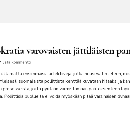
kratia varovaisten jättiläisten pa
artikkeliin
Jätä kommentti
Villi
 välttämättä ensimmäisiä adjektiiveja, jotka nousevat mieleen, m
ja
vapaa
 Yleisesti suomalaista poliittista kenttää kuvataan hitaaksi ja ka
demokratia
ta prosesseista, joilla pyritään varmistamaan päätöksenteon läp
varovaisten
 Poliittisia puolueita ei voida myöskään pitää varsinaisen dynaam
jättiläisten
panttivankina