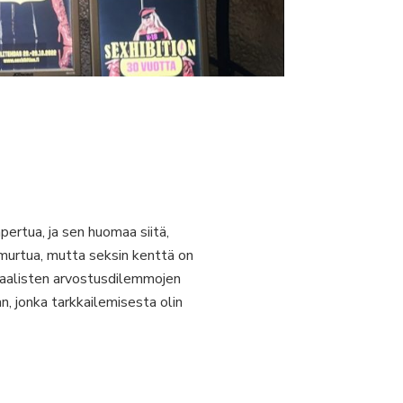
ertua, ja sen huomaa siitä,
a murtua, mutta seksin kenttä on
oraalisten arvostusdilemmojen
jonka tarkkailemisesta olin