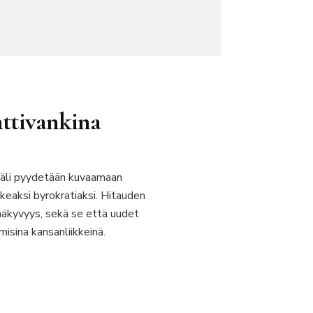
nttivankina
ikäli pyydetään kuvaamaan
nkeaksi byrokratiaksi. Hitauden
inäkyvyys, sekä se että uudet
isina kansanliikkeinä.