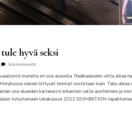
 tule hyvä seksi
artikkeliin
Jätä kommentti
Älä
lisesti monella eri osa-alueella. Radikaaliuden viitta alkaa hap
tule
paha
 yhteyksissä seksiin liittyvät teemat nostetaan esiin. Tabu alka
seksi
lämän osa-alueiden kaltaisesti erilaisten valta-asetelmien ja m
tule
Pääsin tutustumaan lokakuussa 2022 SEXHIBITION-tapahtumaan, 
hyvä
seksi