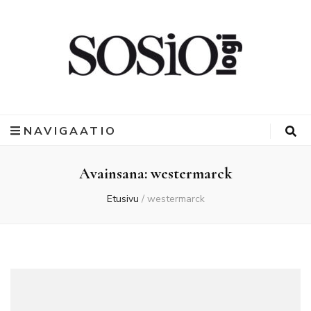
NAVIGAATIO
Avainsana:
westermarck
Etusivu
/
westermarck