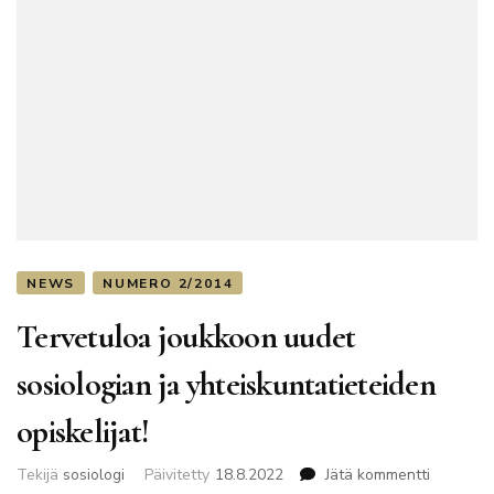
NEWS
NUMERO 2/2014
Tervetuloa joukkoon uudet
sosiologian ja yhteiskuntatieteiden
opiskelijat!
artikkelii
Tekijä
sosiologi
Päivitetty
18.8.2022
Jätä kommentti