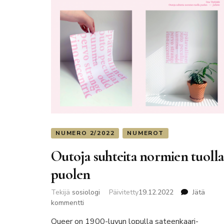
NUMERO 2/2022
NUMEROT
Outoja suhteita normien tuolla
puolen
Tekijä
sosiologi
Päivitetty
19.12.2022
Jätä
artikkeliin
kommentti
Outoja
Queer on 1900-luvun lopulla sateenkaari-
suhteita