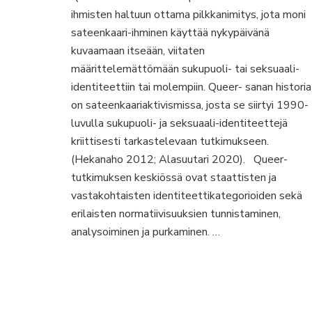
ihmisten haltuun ottama pilkkanimitys, jota moni
normien
tuolla
sateenkaari-ihminen käyttää nykypäivänä
puolen
kuvaamaan itseään, viitaten
määrittelemättömään sukupuoli- tai seksuaali-
identiteettiin tai molempiin. Queer- sanan historia
on sateenkaariaktivismissa, josta se siirtyi 1990-
luvulla sukupuoli- ja seksuaali-identiteettejä
kriittisesti tarkastelevaan tutkimukseen.
(Hekanaho 2012; Alasuutari 2020). Queer-
tutkimuksen keskiössä ovat staattisten ja
vastakohtaisten identiteettikategorioiden sekä
erilaisten normatiivisuuksien tunnistaminen,
analysoiminen ja purkaminen. …