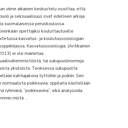
Opettajat
an viime aikainen keskustelu osoittaa, että
hetero-
puoli ja seksuaalisuus ovat edelleen arkoja
ja
homonormatiivisuuden
ita suomalaisessa peruskoulussa.
uusintajana?
leenkään opettajiksi kouluttautuville
oitetussa kasvatus- ja koulutussosiologian
soppikirjassa, Kasvatussosiologia, (Antikainen
2013) ei ole mainintaa
uaalivähemmistöistä, tai sukupuolinormeja
ovista yksilöistä. Teoksessa sukupuolta
ellään kahtiajakona tyttöihin ja poikiin. Sen
n normaalista poikkeavia, oppilaita käsitellään
ä ryhmänä, ’’poikkeavina’’, eikä analysoida
emmin mistä …