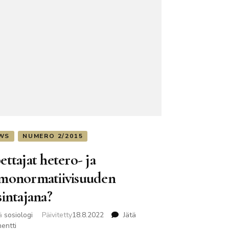
WS
NUMERO 2/2015
ttajat hetero- ja
monormatiivisuuden
intajana?
jä
sosiologi
Päivitetty
18.8.2022
Jätä
artikkeliin
entti