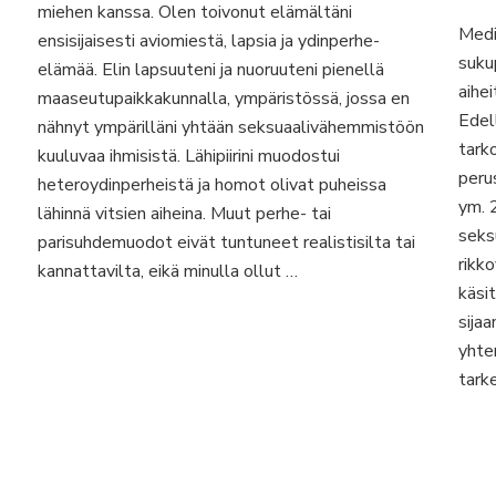
miehen kanssa. Olen toivonut elämältäni
Medi
ensisijaisesti aviomiestä, lapsia ja ydinperhe-
suku
elämää. Elin lapsuuteni ja nuoruuteni pienellä
aihe
maaseutupaikkakunnalla, ympäristössä, jossa en
Edel
nähnyt ympärilläni yhtään seksuaalivähemmistöön
tark
kuuluvaa ihmisistä. Lähipiirini muodostui
peru
heteroydinperheistä ja homot olivat puheissa
ym. 
lähinnä vitsien aiheina. Muut perhe- tai
seks
parisuhdemuodot eivät tuntuneet realistisilta tai
rikk
kannattavilta, eikä minulla ollut …
käsit
sijaa
yhten
tark