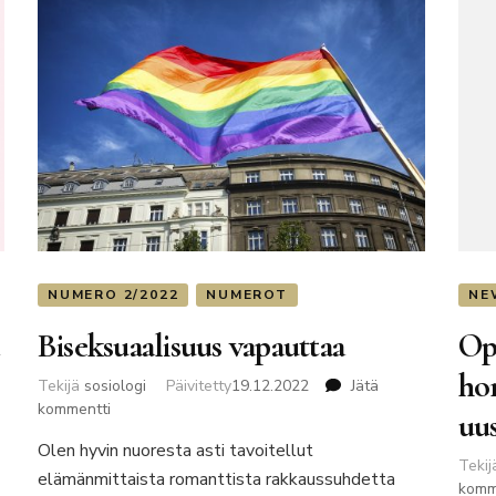
NUMERO 2/2022
NUMEROT
NE
Biseksuaalisuus vapauttaa
Ope
ho
Tekijä
sosiologi
Päivitetty
19.12.2022
Jätä
artikkeliin
kommentti
uus
Biseksuaalisuus
Olen hyvin nuoresta asti tavoitellut
vapauttaa
Teki
elämänmittaista romanttista rakkaussuhdetta
komm