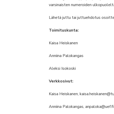
varsinaisten numeroiden ulkopuolelt
Lähetä juttu tai juttuehdotus osoit
Toimituskunta:
Kaisa Heiskanen
Anniina Palokangas
Aleksi Isokoski
Verkkosivut:
Kaisa Heiskanen, kaisa.heiskanen@tun
Anniina Palokangas, anpaloka@uef.fi