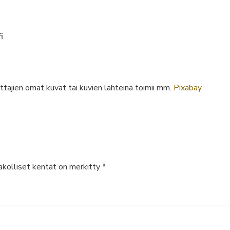
i
oittajien omat kuvat tai kuvien lähteinä toimii mm.
Pixabay
kolliset kentät on merkitty
*