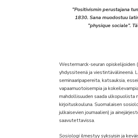
”Positivismin perustajana t
1830. Sana muodostuu latina
”physique sociale”. Tä
Westermarck-seuran opiskelijoiden (
yhdyssiteenä ja viestintävälineenä. L
seminaaripapereita, katsauksia, essei
vapaamuotoisempia ja kokeilevampia te
mahdollisuuden saada ulkopuolista nä
kirjoituskouluna. Suomalaisen sosio
julkaisevien journaalien) ja ainejär
saavutettavissa.
Sosiologi
ilmestyy syksyisin ja keväi