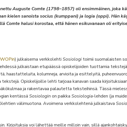
unnettu Auguste Comte (1798–1857) oli ensimmäinen, joka käy
n kielen sanoista socius (kumppani) ja logia (oppi). Hän käy
llä Comte halusi korostaa, että hänen esikuvanaan oli erityises
WOPin
) julkaisema verkkolehti
Sosiologi
toimii suomalaisten so
ehdessä julkaistaan etupäässä opiskelijoiden tuottamia tekstejä,
tä, haastatteluita, kolumneja, arvioita ja esittelyitä, puheenvuo
kstejä. Opiskelijoille lehti tarjoaa kanavan saada kirjoituksiaan 
kökulmaa ja rakentavaa palautetta teksteihinsä. Tässä mielessä 
logian kentässä
Sosiologin
on paikka
Sosiologia
-lehden (ja muide
jestölehtien välimuotona. Avoimena verkkolehtenä julkaistava
Sosio
sin. Kirjoituksia voi lähettää meille milloin vain, sillä ajankohta