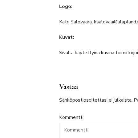
Logo:
Katri Salovaara, ksalovaa@ulapland.f
Kuvat:
Sivulla käytettyinä kuvina toimii kirj
Vastaa
Sähköpostiosoitettasi ei julkaista.
Pa
Kommentti