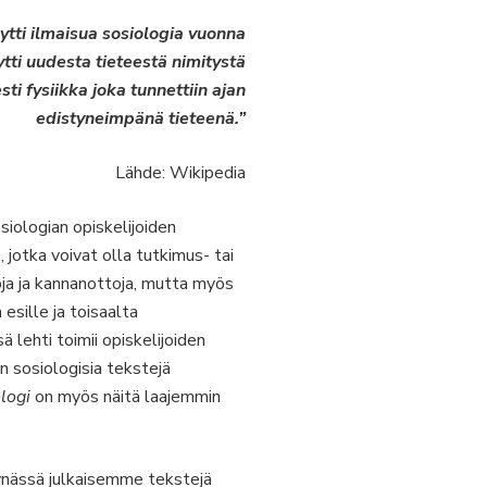
tti ilmaisua sosiologia vuonna
tti uudesta tieteestä nimitystä
ti fysiikka joka tunnettiin ajan
edistyneimpänä tieteenä.”
Lähde: Wikipedia
siologian opiskelijoiden
 jotka voivat olla tutkimus- tai
roja ja kannanottoja, mutta myös
esille ja toisaalta
lehti toimii opiskelijoiden
n sosiologisia tekstejä
logi
on myös näitä laajemmin
iskynässä julkaisemme tekstejä