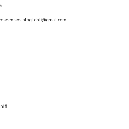
a.
teeseen sosiologilehti@gmail.com.
i.fi