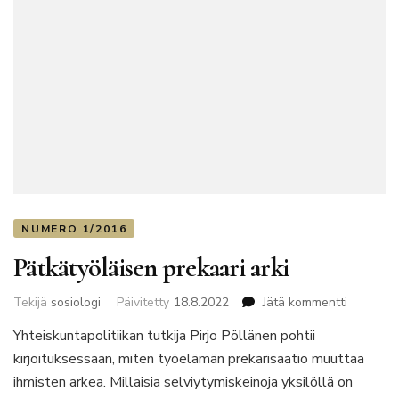
NUMERO 1/2016
Pätkätyöläisen prekaari arki
artikkelii
Tekijä
sosiologi
Päivitetty
18.8.2022
Jätä kommentti
Pätkätyö
Yhteiskuntapolitiikan tutkija Pirjo Pöllänen pohtii
prekaari
kirjoituksessaan, miten työelämän prekarisaatio muuttaa
arki
ihmisten arkea. Millaisia selviytymiskeinoja yksilöllä on