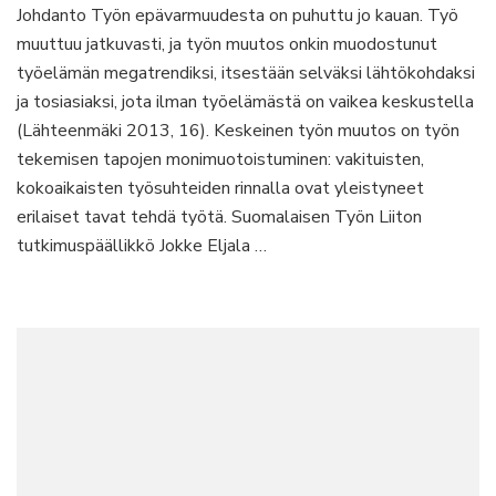
Johdanto Työn epävarmuudesta on puhuttu jo kauan. Työ
talous
muuttuu jatkuvasti, ja työn muutos onkin muodostunut
ja
vanhat
työelämän megatrendiksi, itsestään selväksi lähtökohdaksi
rakenteet
ja tosiasiaksi, jota ilman työelämästä on vaikea keskustella
työeläm
(Lähteenmäki 2013, 16). Keskeinen työn muutos on työn
uudet
tekemisen tapojen monimuotoistuminen: vakituisten,
epävarm
ja
kokoaikaisten työsuhteiden rinnalla ovat yleistyneet
perustul
erilaiset tavat tehdä työtä. Suomalaisen Työn Liiton
tutkimuspäällikkö Jokke Eljala …