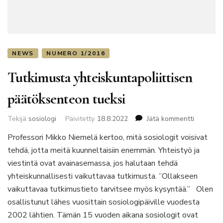
NEWS
NUMERO 1/2016
Tutkimusta yhteiskuntapoliittisen
päätöksenteon tueksi
artikkelii
Tekijä
sosiologi
Päivitetty
18.8.2022
Jätä kommentti
Tutkimus
Professori Mikko Niemelä kertoo, mitä sosiologit voisivat
yhteiskun
tehdä, jotta meitä kuunneltaisiin enemmän. Yhteistyö ja
päätöks
tueksi
viestintä ovat avainasemassa, jos halutaan tehdä
yhteiskunnallisesti vaikuttavaa tutkimusta. ”Ollakseen
vaikuttavaa tutkimustieto tarvitsee myös kysyntää.” Olen
osallistunut lähes vuosittain sosiologipäiville vuodesta
2002 lähtien. Tämän 15 vuoden aikana sosiologit ovat