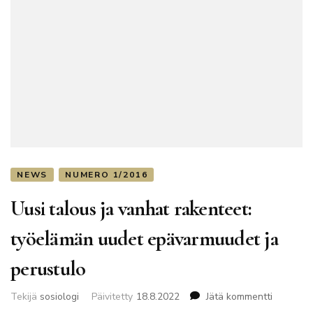
NEWS
NUMERO 1/2016
Uusi talous ja vanhat rakenteet:
työelämän uudet epävarmuudet ja
perustulo
artikkelii
Tekijä
sosiologi
Päivitetty
18.8.2022
Jätä kommentti
Uusi