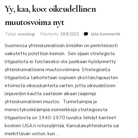
Yy, kaa, koo: oikeudellinen
muutosvoima nyt
artikkelii
Tekijä
sosiologi
Päivitetty
18.8.2022
Jätä kommentti
Yy,
Suomessa yhteiskunnallisiin ilmiöihin on perinteisesti
kaa,
vaikutettu poliittisin keinoin. Sen sijaan strategista
koo:
oikeudell
litigaatiota ei toistaiseksi ole juurikaan hyödynnetty
muutosv
yhteiskunnallisena muutosvoimana. Strategisella
nyt
litigaatiolla tarkoitetaan sopivien yksittäistapausten
etsimistä oikeuskanteita varten, jotta oikeudellisen
linjavedon kautta saataisiin aikaan laajempi
yhteiskunnallinen muutos. Tunnetuimpia ja
menestyksekkäimpiä esimerkkejä strategisesta
litigaatiosta on 1940-1970 luvuilla tehdyt kanteet
koskien USA:n rotusyrjintää. Kansalaisyhteiskunta sai
merkittävän voiton, kun …