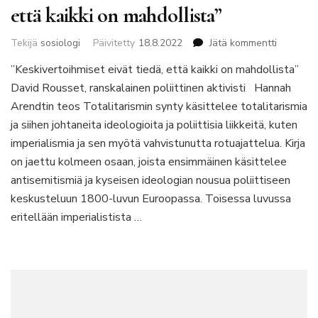
että kaikki on mahdollista”
artikkelii
Tekijä
sosiologi
Päivitetty
18.8.2022
Jätä kommentti
Essee:
”Keskivertoihmiset eivät tiedä, että kaikki on mahdollista”
”Keskiver
David Rousset, ranskalainen poliittinen aktivisti Hannah
eivät
tiedä,
Arendtin teos Totalitarismin synty käsittelee totalitarismia
että
ja siihen johtaneita ideologioita ja poliittisia liikkeitä, kuten
kaikki
imperialismia ja sen myötä vahvistunutta rotuajattelua. Kirja
on
on jaettu kolmeen osaan, joista ensimmäinen käsittelee
mahdolli
antisemitismiä ja kyseisen ideologian nousua poliittiseen
keskusteluun 1800-luvun Euroopassa. Toisessa luvussa
eritellään imperialistista …