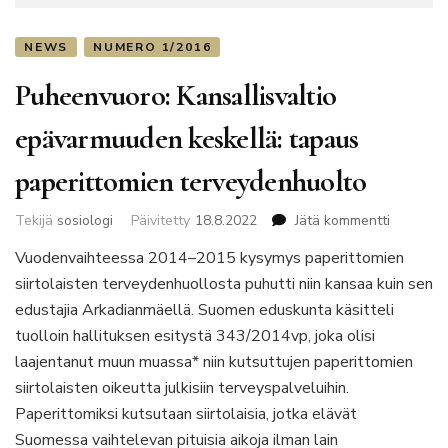
NEWS
NUMERO 1/2016
Puheenvuoro: Kansallisvaltio
epävarmuuden keskellä: tapaus
paperittomien terveydenhuolto
artikkelii
Tekijä
sosiologi
Päivitetty
18.8.2022
Jätä kommentti
Puheenvu
Vuodenvaihteessa 2014–2015 kysymys paperittomien
Kansallis
siirtolaisten terveydenhuollosta puhutti niin kansaa kuin sen
epävarm
keskellä:
edustajia Arkadianmäellä. Suomen eduskunta käsitteli
tapaus
tuolloin hallituksen esitystä 343/2014vp, joka olisi
paperitt
laajentanut muun muassa* niin kutsuttujen paperittomien
terveyde
siirtolaisten oikeutta julkisiin terveyspalveluihin.
Paperittomiksi kutsutaan siirtolaisia, jotka elävät
Suomessa vaihtelevan pituisia aikoja ilman lain