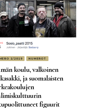
MERO 1/2019
NUMEROT
ämän koulu, valkoinen
kasakki, ja suomalaisten
rkeakoulujen
hlimiskulttuurin
kupuolittuneet figuurit