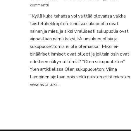
artikkeliin
kommentti
Näkymättömästä
”Kyllä kuka tahansa voi väittää olevansa vaikka
näkyväksi
taisteluhelikopteri. Juridisia sukupuolia ovat
–
Ei-
nainen ja mies, ja siksi virallisesti sukupuolia ovat
binääristen
ainoastaan nämä kaksi. Muunsukupuolisia ja
ihmisten
sukupuolettomia ei ole olemassa.” Miksi ei-
yhteiskunnallisesta
binääriset ihmiset ovat olleet ja joiltain osin ovat
olemassaolosta
edelleen näkymättömiä? ”Olen sukupuoleton”.
Ylen artikkelissa Olen sukupuoleton: Viima
Lampinen ajetaan pois sekä naisten että miesten
vessasta luki …