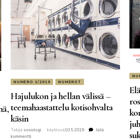
NU
NUMERO 1/2019
NUMEROT
El
Hajulukon ja hellan välissä –
ros
teemahaastattelu kotisohvalta
nä,
ko
käsin
ju
Tekijä
sosiologi
käytössä
10.5.2019
Jätä
su
artikkeliin
kommentti