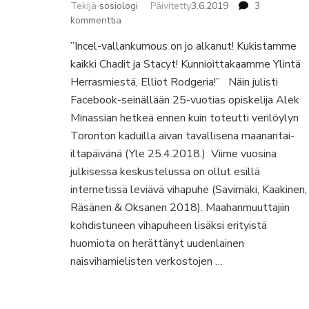
Tekijä
sosiologi
Päivitetty
3.6.2019
3
artikkeliin
kommenttia
Maskuliinisuuden
”Incel-vallankumous on jo alkanut! Kukistamme
vaatimusten
kaikki Chadit ja Stacyt! Kunnioittakaamme Ylintä
painostamat. Incel varaventtiilinä,
ideologiana
Herrasmiestä, Elliot Rodgeria!” Näin julisti
ja
Facebook-seinällään 25-vuotias opiskelija Alek
yhteiskunnallisena
Minassian hetkeä ennen kuin toteutti verilöylyn
ilmiönä
Toronton kaduilla aivan tavallisena maanantai-
iltapäivänä (Yle 25.4.2018.) Viime vuosina
julkisessa keskustelussa on ollut esillä
internetissä leviävä vihapuhe (Savimäki, Kaakinen,
Räsänen & Oksanen 2018). Maahanmuuttajiin
kohdistuneen vihapuheen lisäksi erityistä
huomiota on herättänyt uudenlainen
naisvihamielisten verkostojen …