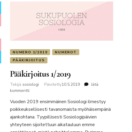
NUMERO 1/2019
NUMEROT
PÄÄKIRJOITUS
Pääkirjoitus 1/2019
Tekijä
sosiologi
Päivitetty
10.5.2019
Jätä
artikkeliin
kommentti
Pääkirjoitus
Vuoden 2019 ensimmäinen Sosiologi ilmestyy
1/2019
poikkeuksellisesti tavanomaista myöhäisempänä
ajankohtana. Tyypillisesti Sosiologipäivien
yhteyteen sijoitettuun aikatauluun emme