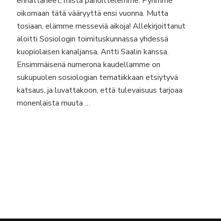
ennättäneet, mistä pahoittelemme. Pyrimme
oikomaan tätä vääryyttä ensi vuonna. Mutta
tosiaan, elämme messeviä aikoja! Allekirjoittanut
aloitti Sosiologin toimituskunnassa yhdessä
kuopiolaisen kanaljansa, Antti Saalin kanssa.
Ensimmäisenä numerona kaudellamme on
sukupuolen sosiologian tematiikkaan etsiytyvä
katsaus, ja luvattakoon, että tulevaisuus tarjoaa
monenlaista muuta …