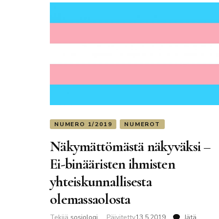
NUMERO 1/2019
NUMEROT
Näkymättömästä näkyväksi –
Ei-binääristen ihmisten
yhteiskunnallisesta
olemassaolosta
Tekijä
sosiologi
Päivitetty
13.5.2019
Jätä