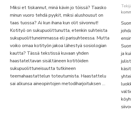
Hajulukon
Teki
Miksi et tiskannut, minä kävin jo töissä? Taasko
ja
komm
minun vuoro tehdä pyykit, miksi alushousut on
hellan
välissä
taas tuossa? Ai kun ihana kun olit siivonnut!
Suom
–
Kotityö on sukupuolittunutta, etenkin suhteista
johd
teemahaastattelu
sukupuolittuneimmassa eli parisuhteessa. Mutta
ensi
kotisohvalta
voiko omaa kotityön jakoa lähestyä sosiologian
Suom
käsin
kautta? Tässä tekstissä kuvaan yhden
ja ku
haastateltavan sisältäneen kotitöiden
julis
sukupuolittuneisuutta tutkineen
käsi
teemahaastattelun toteutumista. Haastattelu
yhte
sai alkunsa aineopintojen metodiharjoituksen …
luokk
valt
köyh
siivo