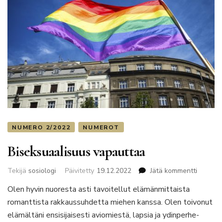
NUMERO 2/2022
NUMEROT
Biseksuaalisuus vapauttaa
artikkeli
Tekijä
sosiologi
Päivitetty
19.12.2022
Jätä kommentti
Biseksu
Olen hyvin nuoresta asti tavoitellut elämänmittaista
vapautt
romanttista rakkaussuhdetta miehen kanssa. Olen toivonut
elämältäni ensisijaisesti aviomiestä, lapsia ja ydinperhe-