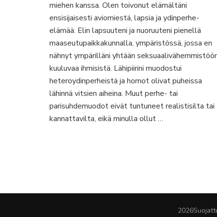
miehen kanssa. Olen toivonut elämältäni
ensisijaisesti aviomiestä, lapsia ja ydinperhe-
elämää. Elin lapsuuteni ja nuoruuteni pienellä
maaseutupaikkakunnalla, ympäristössä, jossa en
nähnyt ympärilläni yhtään seksuaalivähemmistöö
kuuluvaa ihmisistä. Lähipiirini muodostui
heteroydinperheistä ja homot olivat puheissa
lähinnä vitsien aiheina. Muut perhe- tai
parisuhdemuodot eivät tuntuneet realistisilta tai
kannattavilta, eikä minulla ollut …
2026Suojattu