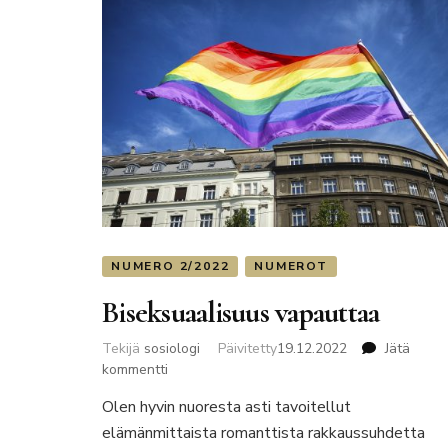
NUMERO 2/2022
NUMEROT
Biseksuaalisuus vapauttaa
Tekijä
sosiologi
Päivitetty
19.12.2022
Jätä
artikkeliin
kommentti
Biseksuaalisuus
Olen hyvin nuoresta asti tavoitellut
vapauttaa
elämänmittaista romanttista rakkaussuhdetta