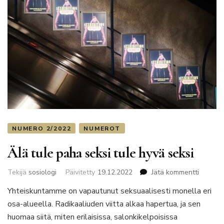
NUMERO 2/2022
NUMEROT
Älä tule paha seksi tule hyvä seksi
artikkeli
Tekijä
sosiologi
Päivitetty
19.12.2022
Jätä kommentti
Älä
Yhteiskuntamme on vapautunut seksuaalisesti monella eri
tule
osa-alueella. Radikaaliuden viitta alkaa hapertua, ja sen
paha
seksi
huomaa siitä, miten erilaisissa, salonkikelpoisissa