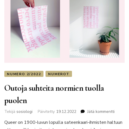
NUMERO 2/2022
NUMEROT
Outoja suhteita normien tuolla
puolen
artikkeli
Tekijä
sosiologi
Päivitetty
19.12.2022
Jätä kommentti
Outoja
Queer on 1900-luvun lopulla sateenkaari-ihmisten haltuun
suhteit