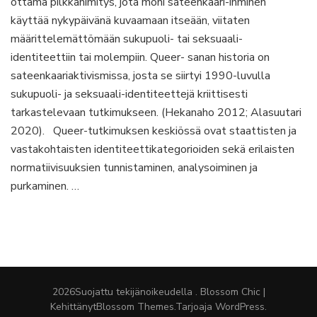
ottama pilkkanimitys, jota moni sateenkaari-ihminen
normien
tuolla
käyttää nykypäivänä kuvaamaan itseään, viitaten
puolen
määrittelemättömään sukupuoli- tai seksuaali-
identiteettiin tai molempiin. Queer- sanan historia on
sateenkaariaktivismissa, josta se siirtyi 1990-luvulla
sukupuoli- ja seksuaali-identiteettejä kriittisesti
tarkastelevaan tutkimukseen. (Hekanaho 2012; Alasuutari
2020). Queer-tutkimuksen keskiössä ovat staattisten ja
vastakohtaisten identiteettikategorioiden sekä erilaisten
normatiivisuuksien tunnistaminen, analysoiminen ja
purkaminen. …
2026Suojattu tekijänoikeudella
.
Blossom Chic |
Kehittänyt
Blossom Themes
.Tarjoaja
WordPress
.