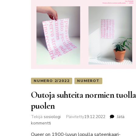
NUMERO 2/2022
NUMEROT
Outoja suhteita normien tuolla
puolen
Tekijä
sosiologi
Päivitetty
19.12.2022
Jätä
artikkeliin
kommentti
Outoja
Queer on 1900-luvun lopulla sateenkaari-
suhteita