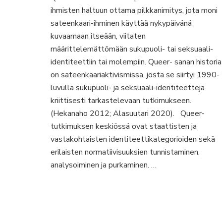
ihmisten haltuun ottama pilkkanimitys, jota moni
normien
tuolla
sateenkaari-ihminen käyttää nykypäivänä
puolen
kuvaamaan itseään, viitaten
määrittelemättömään sukupuoli- tai seksuaali-
identiteettiin tai molempiin. Queer- sanan historia
on sateenkaariaktivismissa, josta se siirtyi 1990-
luvulla sukupuoli- ja seksuaali-identiteettejä
kriittisesti tarkastelevaan tutkimukseen.
(Hekanaho 2012; Alasuutari 2020). Queer-
tutkimuksen keskiössä ovat staattisten ja
vastakohtaisten identiteettikategorioiden sekä
erilaisten normatiivisuuksien tunnistaminen,
analysoiminen ja purkaminen. …