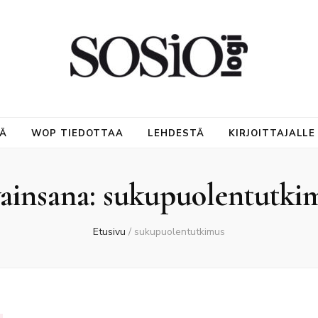
NÄ
WOP TIEDOTTAA
LEHDESTÄ
KIRJOITTAJALLE
ainsana:
sukupuolentutki
Etusivu
/
sukupuolentutkimus