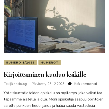
NUMERO 1/2023
NUMEROT
Kirjoittaminen kuuluu kaikille
artikkeli
Tekijä
sosiologi
Päivitetty
28.12.2023
Jätä kommentti
Kirjoitt
Yhteiskuntatieteiden opiskelu on myllerrys, joka vaikuttaa
kuuluu
tapaamme ajatella ja olla. Moni opiskelija saapuu opintojen
kaikille
äärelle puhkuen tiedonjanoa ja halua saada vastauksia.