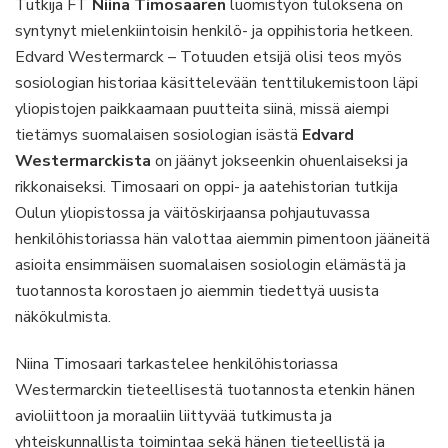
Tutkija FT
Niina Timosaaren
luomistyön tuloksena on
Timosaar
syntynyt mielenkiintoisin henkilö- ja oppihistoria hetkeen.
Edvard
Edvard Westermarck – Totuuden etsijä olisi teos myös
Westerm
sosiologian historiaa käsittelevään tenttilukemistoon läpi
–
Totuude
yliopistojen paikkaamaan puutteita siinä, missä aiempi
etsijä
tietämys suomalaisen sosiologian isästä
Edvard
(Gaudea
Westermarckista
on jäänyt jokseenkin ohuenlaiseksi ja
2017)
rikkonaiseksi. Timosaari on oppi- ja aatehistorian tutkija
Oulun yliopistossa ja väitöskirjaansa pohjautuvassa
henkilöhistoriassa hän valottaa aiemmin pimentoon jääneitä
asioita ensimmäisen suomalaisen sosiologin elämästä ja
tuotannosta korostaen jo aiemmin tiedettyä uusista
näkökulmista.
Niina Timosaari tarkastelee henkilöhistoriassa
Westermarckin tieteellisestä tuotannosta etenkin hänen
avioliittoon ja moraaliin liittyvää tutkimusta ja
yhteiskunnallista toimintaa sekä hänen tieteellistä ja