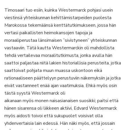
Timosaari tuo esiin, kuinka Westermarck pohjasi usein
viestinsä yhteiskunnan kehittämistarpeiden puolesta
Marokossa tekemäänsä kenttätutkimukseen, jossa hän
vertasi paikallisten heimokansojen tapoja ja
moraaliperustaa länsimaisen ”sivistyneen” yhteiskunnan
vastaaviin. Tätä kautta Westermarckin oli mahdollista
tehdä vertailevaa moraalitutkimusta, jonka avulla hän
saattoi paljastaa niitä lakien historiallisia perusteita, jotka
saattoivat pohjata muun muassa uskontoon eikä
rationaaliseen päättelyyn perustuviin näkemyksiin ja jotka
eivät vastanneet enää ajan vaatimuksia. Ehkä myös osin
tästä syystä Westermarck oli
aikanaan myös monen naisasianaisen suosikki; paitsi että
hänen sisarensa oli liikkeen aktiivi, Edvard Westermarck
myös aidosti toivoi että sukupuolet voisivat olla
yhdenvertaisia lain edessä. Hän näki myös, että jossain