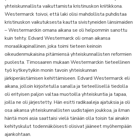
yhteiskunnallista vaikuttamista kristinuskon kriitikkona.
Westermarck toivoi, että laki olisi mahdollista puhdistaa
kristinuskon vaikutuksesta kautta sivistyneiden länsimaiden
– Westermarckin omana aikana se oli helpommin sanottu
kuin tehty. Edvard Westermarck oli oman aikansa
moraalikapinallinen, joka toimi tieteen keinoin
oikeudenmukaisina pitämiensä yhteiskunnallisten reformien
puolesta. Timosaaren mukaan Westermarckin tieteellinen
työ kytkeytyikin monin tavoin yhteiskunnan
järkiperäistämisen kehittämiseen. Edvard Westermarck eli
aikana, jolloin kirjoitetulla sanalla ja tieteellisellä tiedolla
oli erityisen paljon valtaa muotoilla yhteiskuntia ja tapaa,
joilla ne oli järjestetty. Hän esitti radikaaleja ajatuksia ja oli
osa aikansa yhteiskunnallisten uudistajien joukkoa, ja ilman
häntä moni asia saattaisi vielä tänään olla toisin tai ainakin
kehityskulut todennäköisesti olisivat jääneet myöhempään
ajankohtaan.