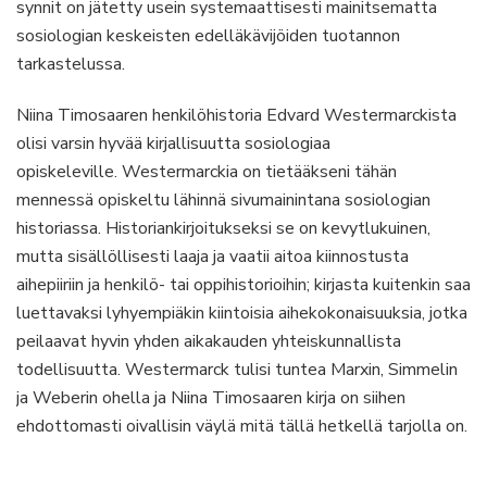
synnit on jätetty usein systemaattisesti mainitsematta
sosiologian keskeisten edelläkävijöiden tuotannon
tarkastelussa.
Niina Timosaaren henkilöhistoria Edvard Westermarckista
olisi varsin hyvää kirjallisuutta sosiologiaa
opiskeleville. Westermarckia on tietääkseni tähän
mennessä opiskeltu lähinnä sivumainintana sosiologian
historiassa. Historiankirjoitukseksi se on kevytlukuinen,
mutta sisällöllisesti laaja ja vaatii aitoa kiinnostusta
aihepiiriin ja henkilö- tai oppihistorioihin; kirjasta kuitenkin saa
luettavaksi lyhyempiäkin kiintoisia aihekokonaisuuksia, jotka
peilaavat hyvin yhden aikakauden yhteiskunnallista
todellisuutta. Westermarck tulisi tuntea Marxin, Simmelin
ja Weberin ohella ja Niina Timosaaren kirja on siihen
ehdottomasti oivallisin väylä mitä tällä hetkellä tarjolla on.