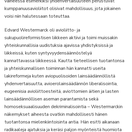
vaiheessa esimerkiksi yhdenvertaisuuteen perustuvat
kumppanuusavioliitot olisivat mahdollisuus, jota jokainen
voisi niin halutessaan toteuttaa.
Edvard Westermarck oli avioliitto- ja
sukupuolireformistisen liikkeen aktiivi ja toimi muissakin
yhteiskunnallisia uudistuksia ajavissa yhdistyksissä ja
liikkeissä, kuten syntyvyydensäännöstelyä
kannattavassa liikkeessä. Kautta tieteellisen tuotantonsa
ja yhteiskunnallisen toiminnan hän kannatti useita
lakireformeja kuten aviopuolisoiden lainsäädännöllistä
yhdenvertaisuutta, avioerolainsäädännön liberalisointia,
eugeenisia avioliittoesteitä, aviottomien äitien ja lasten
lainsäädännöllisen aseman parantamista sekä
homoseksuaalisuuden dekriminalisointia – Westermarckin
näkemykset aiheesta ovatkin mahdollisesti hänen
tuotantonsa mielenkiintoisinta antia. Hän esitti aikanaan
radikaaleja ajatuksia ja keräsi paljon myönteistä huomiota