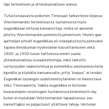
läpi tieteellisen ja yhteiskunnallisen uransa.
Tutusta kaavasta poiketen Timosaari tarkastelee kirjassa
Westermarckin tieteellisestä tuotannosta myös
eugeniikkaan liittyviä kannanottoja, mitkä on aiemmin
jätetty Westermarckin perinnöstä pimentoon. Monet ajan
ajattelijat pitivät eugeniikkaa eli rodunjalostusta pätevänä
tapana ihmiskunnan hyvinvoinnin kasvattamiseen vielä
1800- ja 1900-luvun taitteessa ennen suuria
yhteiskunnallisia sosiaalireformeja, mikä tarkoitti
syntyvyyden säännöstelyä ja esimerkiksi avioitumisesteitä
kipeälle ja köyhälle kansanosalle, jotta ”kurjuus” ei leviäisi.
Eugeniikan luurangon uudelleenlöytäminen on kiinnostava
teko Timosaarelta. Vaikka eugeniikka ei historian
kuuluisimpien sosiologien tuotannossa keskeisesti näy,
kuten ei myöskään Westermarckin tapauksessa, sen
kannattajiksi on paljastunut yllättäviä tahoja. Historian