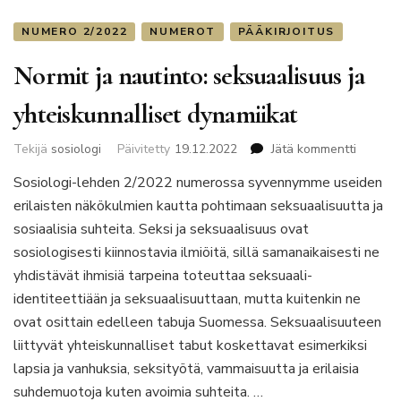
NUMERO 2/2022
NUMEROT
PÄÄKIRJOITUS
Normit ja nautinto: seksuaalisuus ja
yhteiskunnalliset dynamiikat
artikkeli
Tekijä
sosiologi
Päivitetty
19.12.2022
Jätä kommentti
Normit
Sosiologi-lehden 2/2022 numerossa syvennymme useiden
ja
erilaisten näkökulmien kautta pohtimaan seksuaalisuutta ja
nautinto
seksuaa
sosiaalisia suhteita. Seksi ja seksuaalisuus ovat
ja
sosiologisesti kiinnostavia ilmiöitä, sillä samanaikaisesti ne
yhteisku
yhdistävät ihmisiä tarpeina toteuttaa seksuaali-
dynamii
identiteettiään ja seksuaalisuuttaan, mutta kuitenkin ne
ovat osittain edelleen tabuja Suomessa. Seksuaalisuuteen
liittyvät yhteiskunnalliset tabut koskettavat esimerkiksi
lapsia ja vanhuksia, seksityötä, vammaisuutta ja erilaisia
suhdemuotoja kuten avoimia suhteita. …