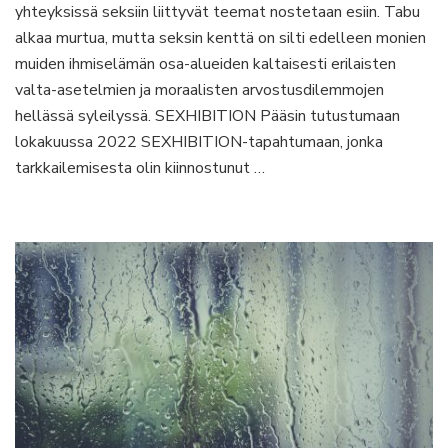
tule
yhteyksissä seksiin liittyvät teemat nostetaan esiin. Tabu
hyvä
alkaa murtua, mutta seksin kenttä on silti edelleen monien
seksi
muiden ihmiselämän osa-alueiden kaltaisesti erilaisten
valta-asetelmien ja moraalisten arvostusdilemmojen
hellässä syleilyssä. SEXHIBITION Pääsin tutustumaan
lokakuussa 2022 SEXHIBITION-tapahtumaan, jonka
tarkkailemisesta olin kiinnostunut …