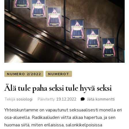
NUMERO 2/2022
NUMEROT
Älä tule paha seksi tule hyvä seksi
artikkeli
Tekijä
sosiologi
Päivitetty
19.12.2022
Jätä kommentti
Älä
Yhteiskuntamme on vapautunut seksuaalisesti monella eri
tule
osa-alueella. Radikaaliuden viitta alkaa hapertua, ja sen
paha
seksi
huomaa siitä, miten erilaisissa, salonkikelpoisissa