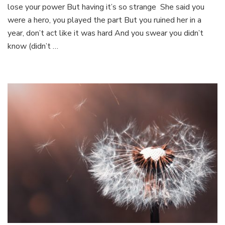
kohteek
lose your power But having it’s so strange She said you
Lasten
were a hero, you played the part But you ruined her in a
ja
year, don’t act like it was hard And you swear you didn’t
nuorten
know (didn’t …
seksuaa
hyväksi
ja
sen
kuvaus
Billie
Eilishin
kappal
Your
Power