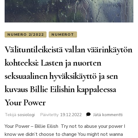
NUMERO 2/2022
NUMEROT
Välituntileikeistä vallan väärinkäytön
kohteeksi: Lasten ja nuorten
seksuaalinen hyväksikäyttö ja sen
kuvaus Billie Eilishin kappaleessa
Your Power
artikkeli
Tekijä
sosiologi
Päivitetty
19.12.2022
Jätä kommentti
Välitunt
Your Power – Billie Eilish Try not to abuse your power I
vallan
know we didn’t choose to change You might not wanna
väärink