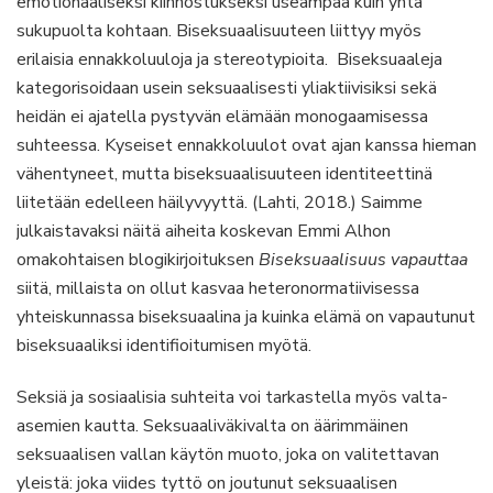
emotionaaliseksi kiinnostukseksi useampaa kuin yhtä
sukupuolta kohtaan. Biseksuaalisuuteen liittyy myös
erilaisia ennakkoluuloja ja stereotypioita. Biseksuaaleja
kategorisoidaan usein seksuaalisesti yliaktiivisiksi sekä
heidän ei ajatella pystyvän elämään monogaamisessa
suhteessa. Kyseiset ennakkoluulot ovat ajan kanssa hieman
vähentyneet, mutta biseksuaalisuuteen identiteettinä
liitetään edelleen häilyvyyttä. (Lahti, 2018.) Saimme
julkaistavaksi näitä aiheita koskevan Emmi Alhon
omakohtaisen blogikirjoituksen
Biseksuaalisuus vapauttaa
siitä, millaista on ollut kasvaa heteronormatiivisessa
yhteiskunnassa biseksuaalina ja kuinka elämä on vapautunut
biseksuaaliksi identifioitumisen myötä.
Seksiä ja sosiaalisia suhteita voi tarkastella myös valta-
asemien kautta. Seksuaaliväkivalta on äärimmäinen
seksuaalisen vallan käytön muoto, joka on valitettavan
yleistä: joka viides tyttö on joutunut seksuaalisen