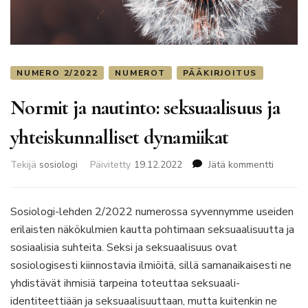
NUMERO 2/2022
NUMEROT
PÄÄKIRJOITUS
Normit ja nautinto: seksuaalisuus ja
yhteiskunnalliset dynamiikat
artikkeli
Tekijä
sosiologi
Päivitetty
19.12.2022
Jätä kommentti
Normit
ja
nautinto
Sosiologi-lehden 2/2022 numerossa syvennymme useiden
seksuaa
erilaisten näkökulmien kautta pohtimaan seksuaalisuutta ja
ja
sosiaalisia suhteita. Seksi ja seksuaalisuus ovat
yhteisku
sosiologisesti kiinnostavia ilmiöitä, sillä samanaikaisesti ne
dynamii
yhdistävät ihmisiä tarpeina toteuttaa seksuaali-
identiteettiään ja seksuaalisuuttaan, mutta kuitenkin ne