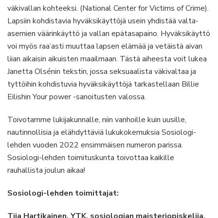
väkivallan kohteeksi. (National Center for Victims of Crime).
Lapsiin kohdistavia hyväksikäyttöjä usein yhdistää valta-
asemien väärinkäyttö ja vallan epätasapaino. Hyväksikäyttö
voi myös raa’asti muuttaa lapsen elämää ja vetäistä aivan
liian aikaisin aikuisten maailmaan. Tästä aiheesta voit lukea
Janetta Olsénin tekstin, jossa seksuaalista väkivaltaa ja
tyttöihin kohdistuvia hyväksikäyttöjä tarkastellaan Billie
Eilishin Your power -sanoitusten valossa.
Toivotamme lukijakunnalle, niin vanhoille kuin uusille,
nautinnollisia ja elähdyttäviä lukukokemuksia Sosiologi-
lehden vuoden 2022 ensimmäisen numeron parissa.
Sosiologi-lehden toimituskunta toivottaa kaikille
rauhallista joulun aikaa!
Sosiologi-lehden toimittajat:
Tiia Hartikainen, YTK, sosiologian maisteriopiskelija,