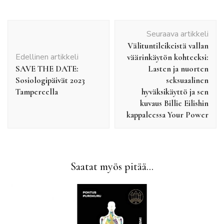
Artikkelien
Seuraava artikkeli
selaus
Välituntileikeistä vallan
Edellinen artikkeli
väärinkäytön kohteeksi:
SAVE THE DATE:
Lasten ja nuorten
Sosiologipäivät 2023
seksuaalinen
Tampereella
hyväksikäyttö ja sen
kuvaus Billie Eilishin
kappaleessa Your Power
Saatat myös pitää...