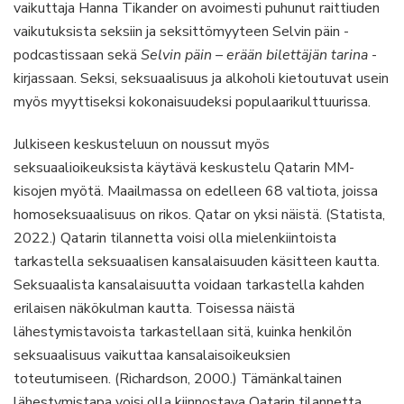
vaikuttaja Hanna Tikander on avoimesti puhunut raittiuden
vaikutuksista seksiin ja seksittömyyteen Selvin päin -
podcastissaan sekä
Selvin päin – erään bilettäjän tarina
-
kirjassaan. Seksi, seksuaalisuus ja alkoholi kietoutuvat usein
myös myyttiseksi kokonaisuudeksi populaarikulttuurissa.
Julkiseen keskusteluun on noussut myös
seksuaalioikeuksista käytävä keskustelu Qatarin MM-
kisojen myötä. Maailmassa on edelleen 68 valtiota, joissa
homoseksuaalisuus on rikos. Qatar on yksi näistä. (Statista,
2022.) Qatarin tilannetta voisi olla mielenkiintoista
tarkastella seksuaalisen kansalaisuuden käsitteen kautta.
Seksuaalista kansalaisuutta voidaan tarkastella kahden
erilaisen näkökulman kautta. Toisessa näistä
lähestymistavoista tarkastellaan sitä, kuinka henkilön
seksuaalisuus vaikuttaa kansalaisoikeuksien
toteutumiseen. (Richardson, 2000.) Tämänkaltainen
lähestymistapa voisi olla kiinnostava Qatarin tilannetta