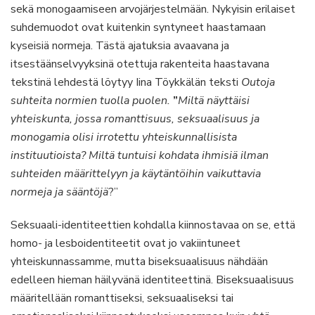
sekä monogaamiseen arvojärjestelmään. Nykyisin erilaiset
suhdemuodot ovat kuitenkin syntyneet haastamaan
kyseisiä normeja. Tästä ajatuksia avaavana ja
itsestäänselvyyksinä otettuja rakenteita haastavana
tekstinä lehdestä löytyy Iina Töykkälän teksti
Outoja
suhteita normien tuolla puolen.
”
Miltä näyttäisi
yhteiskunta, jossa romanttisuus, seksuaalisuus ja
monogamia olisi irrotettu yhteiskunnallisista
instituutioista? Miltä tuntuisi kohdata ihmisiä ilman
suhteiden määrittelyyn ja käytäntöihin vaikuttavia
normeja ja sääntöjä
?”
Seksuaali-identiteettien kohdalla kiinnostavaa on se, että
homo- ja lesboidentiteetit ovat jo vakiintuneet
yhteiskunnassamme, mutta biseksuaalisuus nähdään
edelleen hieman häilyvänä identiteettinä. Biseksuaalisuus
määritellään romanttiseksi, seksuaaliseksi tai