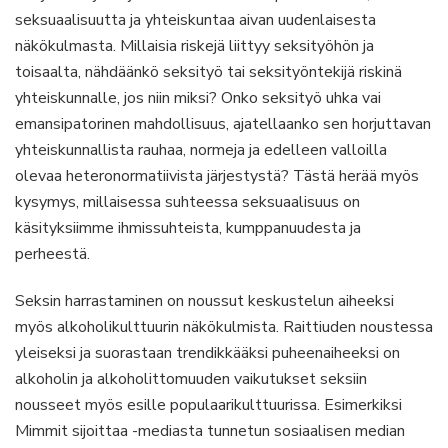
seksuaalisuutta ja yhteiskuntaa aivan uudenlaisesta
näkökulmasta. Millaisia riskejä liittyy seksityöhön ja
toisaalta, nähdäänkö seksityö tai seksityöntekijä riskinä
yhteiskunnalle, jos niin miksi? Onko seksityö uhka vai
emansipatorinen mahdollisuus, ajatellaanko sen horjuttavan
yhteiskunnallista rauhaa, normeja ja edelleen valloilla
olevaa heteronormatiivista järjestystä? Tästä herää myös
kysymys, millaisessa suhteessa seksuaalisuus on
käsityksiimme ihmissuhteista, kumppanuudesta ja
perheestä.
Seksin harrastaminen on noussut keskustelun aiheeksi
myös alkoholikulttuurin näkökulmista. Raittiuden noustessa
yleiseksi ja suorastaan trendikkääksi puheenaiheeksi on
alkoholin ja alkoholittomuuden vaikutukset seksiin
nousseet myös esille populaarikulttuurissa. Esimerkiksi
Mimmit sijoittaa -mediasta tunnetun sosiaalisen median