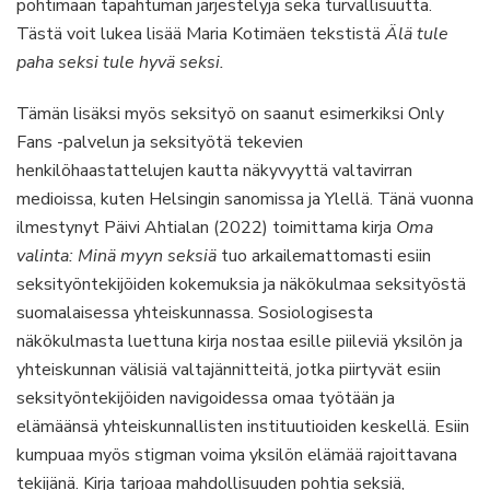
pohtimaan tapahtuman järjestelyjä sekä turvallisuutta.
Tästä voit lukea lisää Maria Kotimäen tekstistä
Älä tule
paha seksi tule hyvä seksi.
Tämän lisäksi myös seksityö on saanut esimerkiksi Only
Fans -palvelun ja seksityötä tekevien
henkilöhaastattelujen kautta näkyvyyttä valtavirran
medioissa, kuten Helsingin sanomissa ja Ylellä. Tänä vuonna
ilmestynyt Päivi Ahtialan (2022) toimittama kirja
Oma
valinta: Minä myyn seksiä
tuo arkailemattomasti esiin
seksityöntekijöiden kokemuksia ja näkökulmaa seksityöstä
suomalaisessa yhteiskunnassa. Sosiologisesta
näkökulmasta luettuna kirja nostaa esille piileviä yksilön ja
yhteiskunnan välisiä valtajännitteitä, jotka piirtyvät esiin
seksityöntekijöiden navigoidessa omaa työtään ja
elämäänsä yhteiskunnallisten instituutioiden keskellä. Esiin
kumpuaa myös stigman voima yksilön elämää rajoittavana
tekijänä. Kirja tarjoaa mahdollisuuden pohtia seksiä,