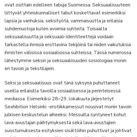
ovat osittain edelleen tabuja Suomessa. Seksuaalisuuteen
liittyvät yhteiskunnalliset tabut koskettavat esimerkiksi
lapsia ja vanhuksia, seksityötä, vammaisuutta ja erilaisia
suhdemuotoja kuten avoimia suhteita. Toisaalta
seksuaalisuutta ja seksuaali-identiteettejä voidaan
tarkastella ihmisiä erottavina tekijöinä tai niiden vaikutuksia
ihmisten välisissä sosiaalisissa suhteissa. Tässä numerossa
lähestymme seksin ja seksuaalisuuden sosiologiaa monin
eri tavoin ja tekstilajein.
Seksi ja seksuaalisuus ovat tänä syksynä puhuttaneet
useilla erilaisilla tavoilla sosiaalisessa ja perinteisessä
mediassa. Esimerkiksi 28–29. lokakuuta järjestetyt
Sexhibition Helsinki -erotiikkamessut nousivat monin tavoin
julkisen keskustelun aiheeksi. Messuilla syntyneet kohut
lava-avustajan päihtymyksestä sekä lava-avustajien
suostumuksesta esityksien sisältöihin puhuttivat ja johtivat