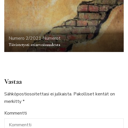
Numero 2/2021
Numerot
Tiivistetysti eriarvoisuudesta
Vastaa
Sähköpostiosoitettasi ei julkaista.
Pakolliset kentät on
merkitty
*
Kommentti