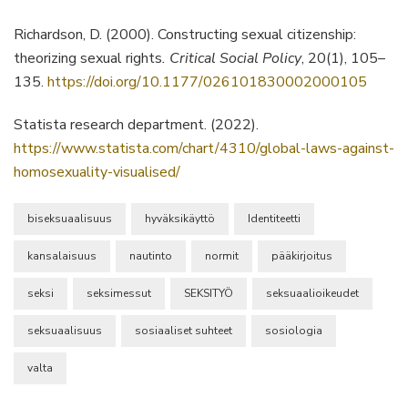
Richardson, D. (2000). Constructing sexual citizenship:
theorizing sexual rights
. Critical Social Policy
, 20(1), 105–
135.
https://doi.org/10.1177/026101830002000105
Statista research department. (2022).
https://www.statista.com/chart/4310/global-laws-against-
homosexuality-visualised/
biseksuaalisuus
hyväksikäyttö
Identiteetti
kansalaisuus
nautinto
normit
pääkirjoitus
seksi
seksimessut
SEKSITYÖ
seksuaalioikeudet
seksuaalisuus
sosiaaliset suhteet
sosiologia
valta