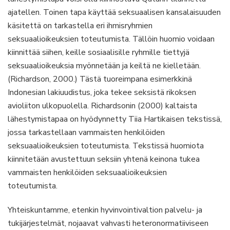
ajatellen. Toinen tapa käyttää seksuaalisen kansalaisuuden
käsitettä on tarkastella eri ihmisryhmien
seksuaalioikeuksien toteutumista. Tällöin huomio voidaan
kiinnittää siihen, keille sosiaalisille ryhmille tiettyjä
seksuaalioikeuksia myönnetään ja keiltä ne kielletään.
(Richardson, 2000.) Tästä tuoreimpana esimerkkinä
Indonesian lakiuudistus, joka tekee seksistä rikoksen
avioliiton ulkopuolella. Richardsonin (2000) kaltaista
lähestymistapaa on hyödynnetty Tiia Hartikaisen tekstissä,
jossa tarkastellaan vammaisten henkilöiden
seksuaalioikeuksien toteutumista. Tekstissä huomiota
kiinnitetään avustettuun seksiin yhtenä keinona tukea
vammaisten henkilöiden seksuaalioikeuksien
toteutumista.
Yhteiskuntamme, etenkin hyvinvointivaltion palvelu- ja
tukijärjestelmät, nojaavat vahvasti heteronormatiiviseen