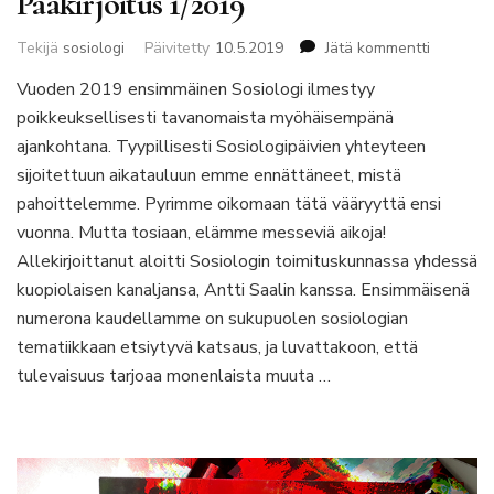
Pääkirjoitus 1/2019
artikkelii
Tekijä
sosiologi
Päivitetty
10.5.2019
Jätä kommentti
Pääkirjoi
Vuoden 2019 ensimmäinen Sosiologi ilmestyy
1/2019
poikkeuksellisesti tavanomaista myöhäisempänä
ajankohtana. Tyypillisesti Sosiologipäivien yhteyteen
sijoitettuun aikatauluun emme ennättäneet, mistä
pahoittelemme. Pyrimme oikomaan tätä vääryyttä ensi
vuonna. Mutta tosiaan, elämme messeviä aikoja!
Allekirjoittanut aloitti Sosiologin toimituskunnassa yhdessä
kuopiolaisen kanaljansa, Antti Saalin kanssa. Ensimmäisenä
numerona kaudellamme on sukupuolen sosiologian
tematiikkaan etsiytyvä katsaus, ja luvattakoon, että
tulevaisuus tarjoaa monenlaista muuta …