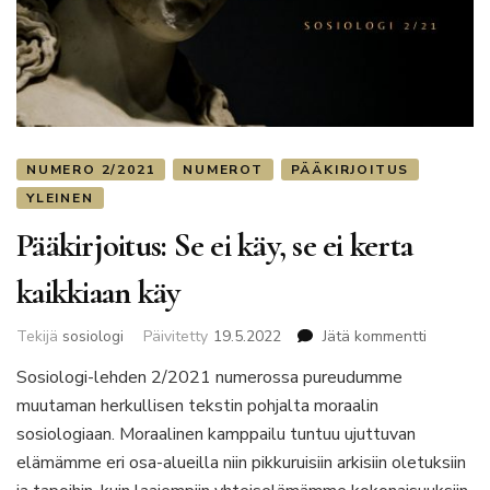
NUMERO 2/2021
NUMEROT
PÄÄKIRJOITUS
YLEINEN
Pääkirjoitus: Se ei käy, se ei kerta
kaikkiaan käy
artikkelii
Tekijä
sosiologi
Päivitetty
19.5.2022
Jätä kommentti
Pääkirjoit
Sosiologi-lehden 2/2021 numerossa pureudumme
Se
muutaman herkullisen tekstin pohjalta moraalin
ei
käy,
sosiologiaan. Moraalinen kamppailu tuntuu ujuttuvan
se
elämämme eri osa-alueilla niin pikkuruisiin arkisiin oletuksiin
ei