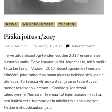
NEWS
NUMERO 1/2017
YLEINEN
Pääkirjoitus 1/2017
artikkeliin
Tekijä
sosiologi
Päivitetty
9.5.2017
Jätä kommentti
Pääkirjoitu
Tervetuloa Sosiologi-lehden vuoden 2017 ensimmäisen
1/2017
numeron pariin. Toivottavasti pidät tarjonnasta, mitä meillä
tällä kertaa on. Vuoden 2017 Sosiologipäivien teema on
Ylimäärä, joka tarkoittaa muun muassa kaikkea sitä, joka ei
ole assimiloitavissa yhteiskuntaan ja siinä tapahtuvaan
monentasoiseen kiertoon – Sosiologi-lehdessä
lähestymme Ylimäärän teemaa tuttujen asioiden kautta;
sen lisäksi että tuomme esiin näkökulmia sosiologisen
tiedon mahdollisuuksiin ja …