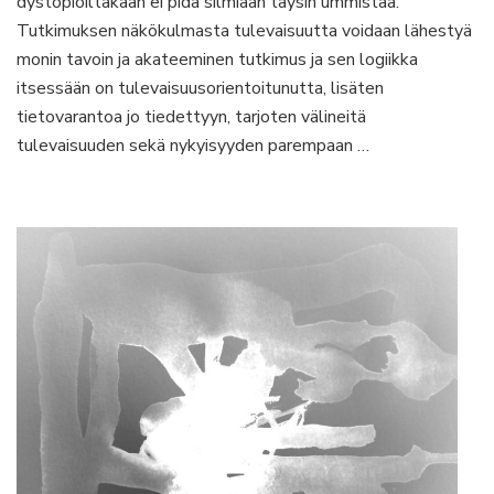
dystopioiltakaan ei pidä silmiään täysin ummistaa.
Tutkimuksen näkökulmasta tulevaisuutta voidaan lähestyä
monin tavoin ja akateeminen tutkimus ja sen logiikka
itsessään on tulevaisuusorientoitunutta, lisäten
tietovarantoa jo tiedettyyn, tarjoten välineitä
tulevaisuuden sekä nykyisyyden parempaan …