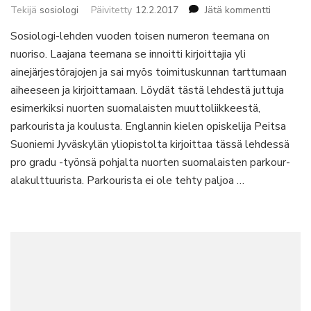
artikkelii
Tekijä
sosiologi
Päivitetty
12.2.2017
Jätä kommentti
Pääkirjoi
Sosiologi-lehden vuoden toisen numeron teemana on
2/2016
nuoriso. Laajana teemana se innoitti kirjoittajia yli
ainejärjestörajojen ja sai myös toimituskunnan tarttumaan
aiheeseen ja kirjoittamaan. Löydät tästä lehdestä juttuja
esimerkiksi nuorten suomalaisten muuttoliikkeestä,
parkourista ja koulusta. Englannin kielen opiskelija Peitsa
Suoniemi Jyväskylän yliopistolta kirjoittaa tässä lehdessä
pro gradu -työnsä pohjalta nuorten suomalaisten parkour-
alakulttuurista. Parkourista ei ole tehty paljoa …