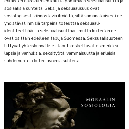
erilaisten näkökulmien kautta pohtimaan seksuaalisuutta ja
nautinto
seksuaa
sosiaalisia suhteita. Seksi ja seksuaalisuus ovat
ja
sosiologisesti kiinnostavia ilmiöitä, sillä samanaikaisesti ne
yhteisku
yhdistävät ihmisiä tarpeina toteuttaa seksuaali-
dynamii
identiteettiään ja seksuaalisuuttaan, mutta kuitenkin ne
ovat osittain edelleen tabuja Suomessa. Seksuaalisuuteen
liittyvät yhteiskunnalliset tabut koskettavat esimerkiksi
lapsia ja vanhuksia, seksityötä, vammaisuutta ja erilaisia
suhdemuotoja kuten avoimia suhteita. …