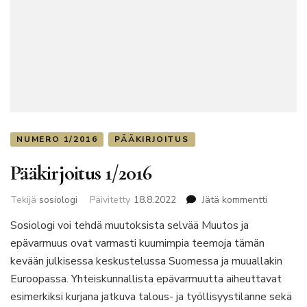
NUMERO 1/2016
PÄÄKIRJOITUS
Pääkirjoitus 1/2016
artikkelii
Tekijä
sosiologi
Päivitetty
18.8.2022
Jätä kommentti
Pääkirjoi
Sosiologi voi tehdä muutoksista selvää Muutos ja
1/2016
epävarmuus ovat varmasti kuumimpia teemoja tämän
kevään julkisessa keskustelussa Suomessa ja muuallakin
Euroopassa. Yhteiskunnallista epävarmuutta aiheuttavat
esimerkiksi kurjana jatkuva talous- ja työllisyystilanne sekä