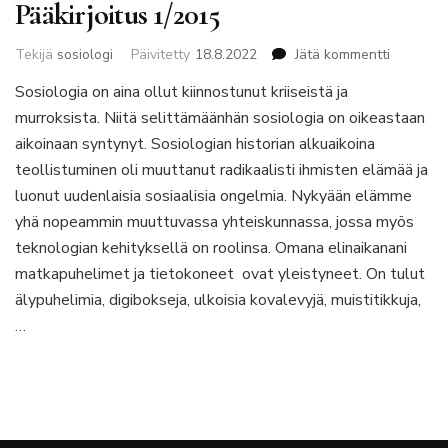
Pääkirjoitus 1/2015
artikkelii
Tekijä
sosiologi
Päivitetty
18.8.2022
Jätä kommentti
Pääkirjoi
Sosiologia on aina ollut kiinnostunut kriiseistä ja
1/2015
murroksista. Niitä selittämäänhän sosiologia on oikeastaan
aikoinaan syntynyt. Sosiologian historian alkuaikoina
teollistuminen oli muuttanut radikaalisti ihmisten elämää ja
luonut uudenlaisia sosiaalisia ongelmia. Nykyään elämme
yhä nopeammin muuttuvassa yhteiskunnassa, jossa myös
teknologian kehityksellä on roolinsa. Omana elinaikanani
matkapuhelimet ja tietokoneet ovat yleistyneet. On tulut
älypuhelimia, digibokseja, ulkoisia kovalevyjä, muistitikkuja,
…