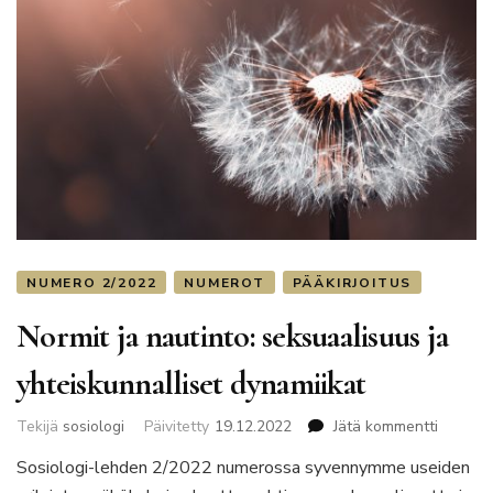
NUMERO 2/2022
NUMEROT
PÄÄKIRJOITUS
Normit ja nautinto: seksuaalisuus ja
yhteiskunnalliset dynamiikat
artikkeli
Tekijä
sosiologi
Päivitetty
19.12.2022
Jätä kommentti
Normit
Sosiologi-lehden 2/2022 numerossa syvennymme useiden
ja