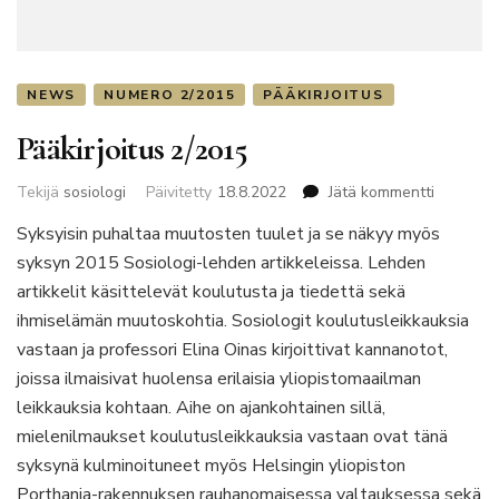
NEWS
NUMERO 2/2015
PÄÄKIRJOITUS
Pääkirjoitus 2/2015
artikkelii
Tekijä
sosiologi
Päivitetty
18.8.2022
Jätä kommentti
Pääkirjoi
Syksyisin puhaltaa muutosten tuulet ja se näkyy myös
2/2015
syksyn 2015 Sosiologi-lehden artikkeleissa. Lehden
artikkelit käsittelevät koulutusta ja tiedettä sekä
ihmiselämän muutoskohtia. Sosiologit koulutusleikkauksia
vastaan ja professori Elina Oinas kirjoittivat kannanotot,
joissa ilmaisivat huolensa erilaisia yliopistomaailman
leikkauksia kohtaan. Aihe on ajankohtainen sillä,
mielenilmaukset koulutusleikkauksia vastaan ovat tänä
syksynä kulminoituneet myös Helsingin yliopiston
Porthania-rakennuksen rauhanomaisessa valtauksessa sekä