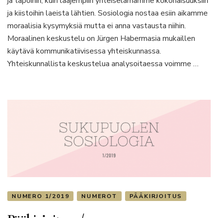
ja tapoihin, kuin laajempiin yhteiselämämme kokonaisuuksiin
kerta
ja kiistoihin laeista lähtien. Sosiologia nostaa esiin aikamme
kaikkiaan
käy
moraalisia kysymyksiä mutta ei anna vastausta niihin.
Moraalinen keskustelu on Jürgen Habermasia mukaillen
käytävä kommunikatiivisessa yhteiskunnassa.
Yhteiskunnallista keskustelua analysoitaessa voimme …
NUMERO 1/2019
NUMEROT
PÄÄKIRJOITUS