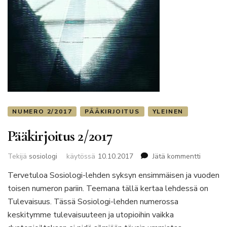
NUMERO 2/2017
PÄÄKIRJOITUS
YLEINEN
Pääkirjoitus 2/2017
artikkeli
Tekijä
sosiologi
käytössä
10.10.2017
Jätä kommentti
Pääkirjo
Tervetuloa Sosiologi-lehden syksyn ensimmäisen ja vuoden
2/2017
toisen numeron pariin. Teemana tällä kertaa lehdessä on
Tulevaisuus. Tässä Sosiologi-lehden numerossa
keskitymme tulevaisuuteen ja utopioihin vaikka