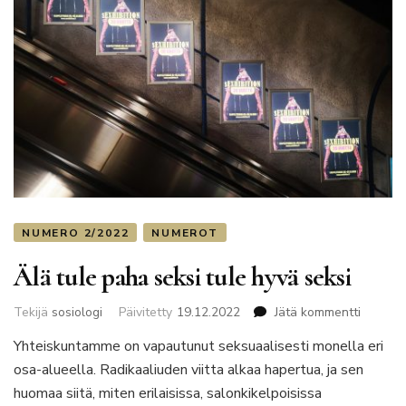
NUMERO 2/2022
NUMEROT
Älä tule paha seksi tule hyvä seksi
artikkeli
Tekijä
sosiologi
Päivitetty
19.12.2022
Jätä kommentti
Älä
Yhteiskuntamme on vapautunut seksuaalisesti monella eri
tule
osa-alueella. Radikaaliuden viitta alkaa hapertua, ja sen
paha
seksi
huomaa siitä, miten erilaisissa, salonkikelpoisissa