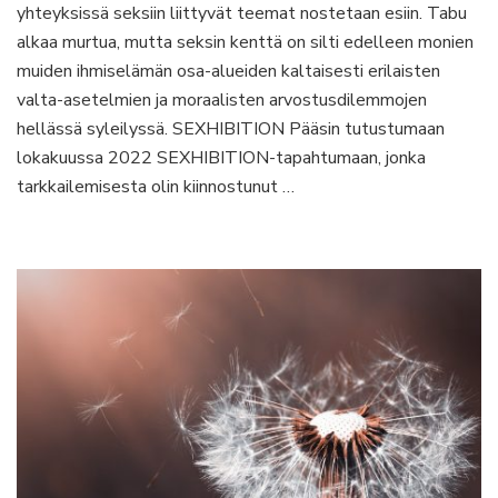
tule
yhteyksissä seksiin liittyvät teemat nostetaan esiin. Tabu
hyvä
alkaa murtua, mutta seksin kenttä on silti edelleen monien
seksi
muiden ihmiselämän osa-alueiden kaltaisesti erilaisten
valta-asetelmien ja moraalisten arvostusdilemmojen
hellässä syleilyssä. SEXHIBITION Pääsin tutustumaan
lokakuussa 2022 SEXHIBITION-tapahtumaan, jonka
tarkkailemisesta olin kiinnostunut …