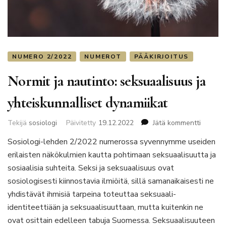
NUMERO 2/2022
NUMEROT
PÄÄKIRJOITUS
Normit ja nautinto: seksuaalisuus ja
yhteiskunnalliset dynamiikat
artikkeli
Tekijä
sosiologi
Päivitetty
19.12.2022
Jätä kommentti
Normit
Sosiologi-lehden 2/2022 numerossa syvennymme useiden
ja
erilaisten näkökulmien kautta pohtimaan seksuaalisuutta ja
nautinto
seksuaa
sosiaalisia suhteita. Seksi ja seksuaalisuus ovat
ja
sosiologisesti kiinnostavia ilmiöitä, sillä samanaikaisesti ne
yhteisku
yhdistävät ihmisiä tarpeina toteuttaa seksuaali-
dynamii
identiteettiään ja seksuaalisuuttaan, mutta kuitenkin ne
ovat osittain edelleen tabuja Suomessa. Seksuaalisuuteen