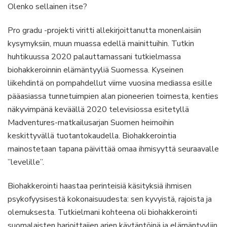
Olenko sellainen itse?
Pro gradu -projekti viritti allekirjoittanutta monenlaisiin
kysymyksiin, muun muassa edellä mainittuihin. Tutkin
huhtikuussa 2020 palauttamassani tutkielmassa
biohakkeroinnin elämäntyyliä Suomessa. Kyseinen
liikehdintä on pompahdellut viime vuosina mediassa esille
pääasiassa tunnetuimpien alan pioneerien toimesta, kenties
näkyvimpänä keväällä 2020 televisiossa esitetyllä
Madventures-matkailusarjan Suomen heimoihin
keskittyvällä tuotantokaudella. Biohakkerointia
mainostetaan tapana päivittää omaa ihmisyyttä seuraavalle
”levelille”.
Biohakkerointi haastaa perinteisiä käsityksiä ihmisen
psykofyysisestä kokonaisuudesta: sen kyvyistä, rajoista ja
olemuksesta. Tutkielmani kohteena oli biohakkerointi
suomalaisten harjoittajien arjen käytäntöinä ja elämäntyyliin