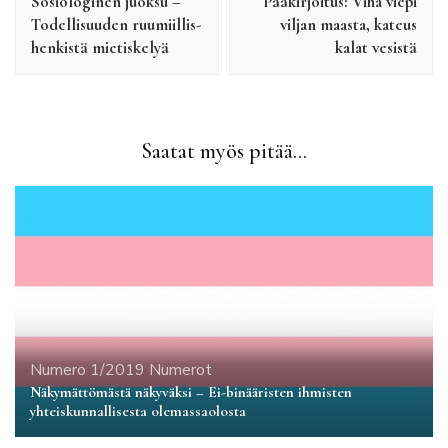
Sosiologinen juoksu –
Pääkirjoitus: Viha viepi
Todellisuuden ruumiillis-
viljan maasta, kateus
henkistä mietiskelyä
kalat vesistä
Saatat myös pitää...
Numero 1/2019
Numerot
Näkymättömästä näkyväksi – Ei-binääristen ihmisten
yhteiskunnallisesta olemassaolosta