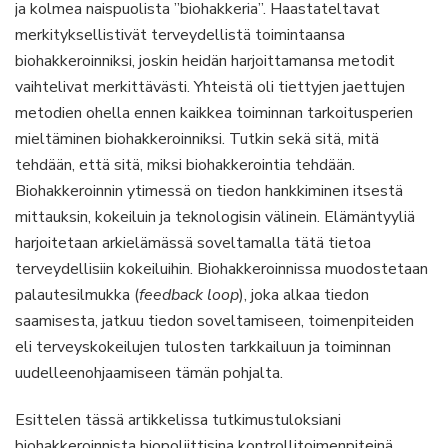
ja kolmea naispuolista ”biohakkeria”. Haastateltavat
merkityksellistivät terveydellistä toimintaansa
biohakkeroinniksi, joskin heidän harjoittamansa metodit
vaihtelivat merkittävästi. Yhteistä oli tiettyjen jaettujen
metodien ohella ennen kaikkea toiminnan tarkoitusperien
mieltäminen biohakkeroinniksi. Tutkin sekä sitä, mitä
tehdään, että sitä, miksi biohakkerointia tehdään.
Biohakkeroinnin ytimessä on tiedon hankkiminen itsestä
mittauksin, kokeiluin ja teknologisin välinein. Elämäntyyliä
harjoitetaan arkielämässä soveltamalla tätä tietoa
terveydellisiin kokeiluihin. Biohakkeroinnissa muodostetaan
palautesilmukka (
feedback loop
), joka alkaa tiedon
saamisesta, jatkuu tiedon soveltamiseen, toimenpiteiden
eli terveyskokeilujen tulosten tarkkailuun ja toiminnan
uudelleenohjaamiseen tämän pohjalta.
Esittelen tässä artikkelissa tutkimustuloksiani
biohakkeroinnista biopoliittisina kontrollitoimenpiteinä.