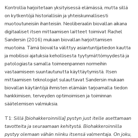
Kontrollia harjoitetaan yksityisessä elämässä, mutta sillä
on kytkentöjä historiallisiin ja yhteiskunnallisesti
muotoutuneisiin ihanteisiin. Neoliberaalin biovallan aikana
digitaaliset itsen mittaamisen laitteet toimivat Rachel
Sandersin (2016) mukaan biovallan harjoittamisen
muotoina. Tämä biovalta välittyy asiantuntijatiedon kautta
ja mobilisoi ajatuksia kehollisesta tyytymättömyydestä ja
patologiasta samalla toimeenpannen normeihin
vastaamiseen suuntautunutta käyttäytymistä. Itsen
mittaamisen teknologiat sulauttavat Sandersin mukaan
biovallan käytäntöjä ihmisten elämään tarjoamalla tiedon
hankkimisen, terveyden optimoimisen ja toiminnan
säätelemisen valmiuksia.
T1:
Sillä [biohakkeroinnilla] pystyn just itelle asettamaan
tavotteita ja seuraamaan kehitystä. Biohakkeroinnilla
pystyy olemaan vähän niinku itsensä valmentaja. On joku,