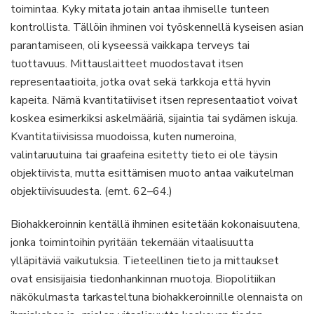
toimintaa. Kyky mitata jotain antaa ihmiselle tunteen
kontrollista. Tällöin ihminen voi työskennellä kyseisen asian
parantamiseen, oli kyseessä vaikkapa terveys tai
tuottavuus. Mittauslaitteet muodostavat itsen
representaatioita, jotka ovat sekä tarkkoja että hyvin
kapeita. Nämä kvantitatiiviset itsen representaatiot voivat
koskea esimerkiksi askelmääriä, sijaintia tai sydämen iskuja.
Kvantitatiivisissa muodoissa, kuten numeroina,
valintaruutuina tai graafeina esitetty tieto ei ole täysin
objektiivista, mutta esittämisen muoto antaa vaikutelman
objektiivisuudesta. (emt. 62–64.)
Biohakkeroinnin kentällä ihminen esitetään kokonaisuutena,
jonka toimintoihin pyritään tekemään vitaalisuutta
ylläpitäviä vaikutuksia. Tieteellinen tieto ja mittaukset
ovat ensisijaisia tiedonhankinnan muotoja. Biopolitiikan
näkökulmasta tarkasteltuna biohakkeroinnille olennaista on