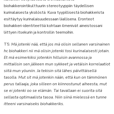
biohakkerointikulttuurin stereotyyppiin täydellisen
kurinalaisesta yksilöstä. Kuva tyypillisestä biohakkerista
esittäytyy kurinalaisuudessaan liiallisena. Eronteot
biohakkeri-identiteettiä kohtaan ilmenivät aineistossani
liittyen itsekurin ja kontrollin teemoihin.
T5:
Mä jotenki nää, että jos mä olisin sellanen varsinainen
hc biohakkeri nii mä olisin jotenki tosi kurinalaisesti jotain.
Et mä esimerkiksi jotenkin hilluisin avannossa ja
mittailisin sen jälkeen mun sykkeet ja vetäisin korrelaatiot
siitä mun yöuniin. Ja tekisin sitä lähes päivittäisellä
tasolla. Mut sit mä jotenkin nään, että kun on tämmönen
perus tallaaja, joka silleen on kiinnostunut aiheesta, mut
se ei jotenki oo se elämän. Tai tavallaan ei suorita sitä
sellasta optimaalista tasoa. Niin siinä mielessä en tunne
itteeni varsinaiseks biohakkeriks.