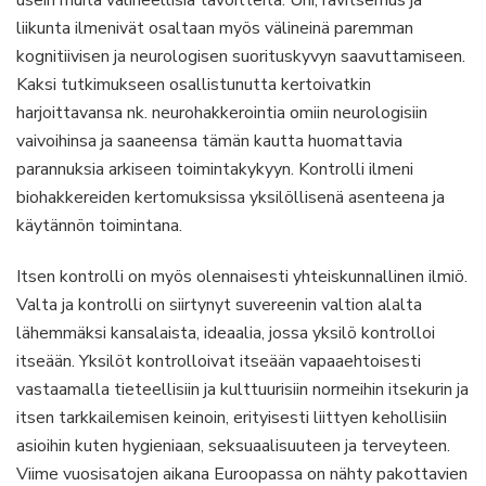
usein muita välineellisiä tavoitteita. Uni, ravitsemus ja
liikunta ilmenivät osaltaan myös välineinä paremman
kognitiivisen ja neurologisen suorituskyvyn saavuttamiseen.
Kaksi tutkimukseen osallistunutta kertoivatkin
harjoittavansa nk. neurohakkerointia omiin neurologisiin
vaivoihinsa ja saaneensa tämän kautta huomattavia
parannuksia arkiseen toimintakykyyn. Kontrolli ilmeni
biohakkereiden kertomuksissa yksilöllisenä asenteena ja
käytännön toimintana.
Itsen kontrolli on myös olennaisesti yhteiskunnallinen ilmiö.
Valta ja kontrolli on siirtynyt suvereenin valtion alalta
lähemmäksi kansalaista, ideaalia, jossa yksilö kontrolloi
itseään. Yksilöt kontrolloivat itseään vapaaehtoisesti
vastaamalla tieteellisiin ja kulttuurisiin normeihin itsekurin ja
itsen tarkkailemisen keinoin, erityisesti liittyen kehollisiin
asioihin kuten hygieniaan, seksuaalisuuteen ja terveyteen.
Viime vuosisatojen aikana Euroopassa on nähty pakottavien