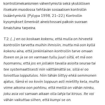
kontrollimekanismien vähentymistä sekä yksilöllisen
itsekurin muodossa tehtävän sosiaalisen kontrollin
lisääntymistä. (Pylypa 1998, 21–22.) Kontrollin
kysymykset ilmenivät aineistossani paikoin suoraan
ilmaistuina tarpeina.
T2:
(…) en oo koskaan kokenu, että mulla on hirveetä
kontrollin tarvetta muihin ihmisiin, mutta mä oon kyllä
kokenu aina, että jonkinlainen kontrollin tarve omaan
itseen on ja se on varmaan tullu juuri siitä, et mä oon
huomannu, että jos en jollakin tavalla asioita seuraa tai
tee systemaattisesti niin välttämättä se, sillä ei oo
toivottua lopputulos. Niin tähän liittyy ehkä semmonen
ajatus, tämä ei oo kovin loppuun asti mietitty kela, mutta
viime aikoina oon pohtinu, että meillä on vähän niinku,
joku asia voi samaan aikaan olla lahja tai kirous. Ite voi
vähän vaikuttaa siihen, että kumpi se on.