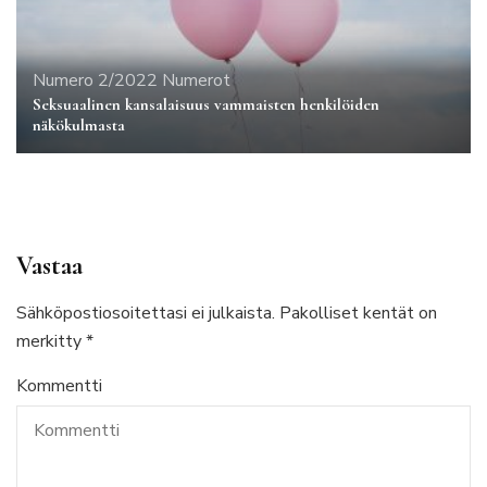
Numero 2/2022
Numerot
Seksuaalinen kansalaisuus vammaisten henkilöiden
näkökulmasta
Vastaa
Sähköpostiosoitettasi ei julkaista.
Pakolliset kentät on
merkitty
*
Kommentti