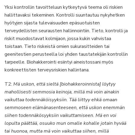
Yksi kontrollin tavoitteluun kytkeytyvä teema oli riskien
hallittavaksi tekeminen. Kontrolli suuntautuu nykyhetken
hyötyjen sijasta tulevaisuuden epäsuotuisten
terveydellisten seurausten hallinnointiin. Tieto, kontrolli ja
riskit muodostavat kolmijaon, jossa kukin vahvistaa
toistaan. Tieto riskeistä omien sukurasitteiden tai
geenitestien perusteella loi yhden taustatekijän kontrollin
tarpeelle. Biohakkerointi esiintyi aineistossani myös
konkreettisten terveysriskien hallintana.
T2:
Mä uskon, että sieltä [biohakkeroinnista] löytyy
mahollisesti semmosia keinoja, millä mä voin ainakin
vaikuttaa todennäköisyyksiin. Tää liittyy ehkä omaan
semmoseen elämänasenteeseen, että uskon enemmän
siihen todennäkösyyksiin vaikuttamiseen. Mä en voi
lopulta päättää, osuuko mun omalle kohalle jotain hyvää
tai huonoa, mutta mä voin vaikuttaa siihen, millä