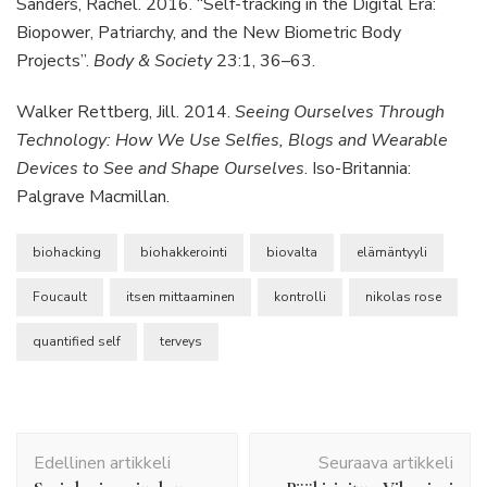
Sanders, Rachel. 2016. “Self-tracking in the Digital Era:
Biopower, Patriarchy, and the New Biometric Body
Projects”.
Body & Society
23:1, 36–63.
Walker Rettberg, Jill. 2014.
Seeing Ourselves Through
Technology: How We Use Selfies, Blogs and Wearable
Devices to See and Shape Ourselves
. Iso-Britannia:
Palgrave Macmillan.
biohacking
biohakkerointi
biovalta
elämäntyyli
Foucault
itsen mittaaminen
kontrolli
nikolas rose
quantified self
terveys
Artikkelien
Edellinen artikkeli
Seuraava artikkeli
selaus