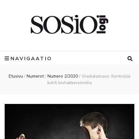
NAVIGAATIO
Etusivu
/
Numerot
/
Numero 2/2020
/
Gradukatsaus: Kontrollia
kohti biohakkeroinnilla