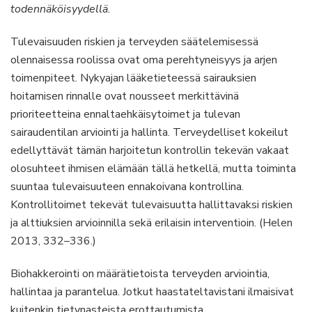
todennäköisyydellä.
Tulevaisuuden riskien ja terveyden säätelemisessä
olennaisessa roolissa ovat oma perehtyneisyys ja arjen
toimenpiteet. Nykyajan lääketieteessä sairauksien
hoitamisen rinnalle ovat nousseet merkittävinä
prioriteetteina ennaltaehkäisytoimet ja tulevan
sairaudentilan arviointi ja hallinta. Terveydelliset kokeilut
edellyttävät tämän harjoitetun kontrollin tekevän vakaat
olosuhteet ihmisen elämään tällä hetkellä, mutta toiminta
suuntaa tulevaisuuteen ennakoivana kontrollina.
Kontrollitoimet tekevät tulevaisuutta hallittavaksi riskien
ja alttiuksien arvioinnilla sekä erilaisin interventioin. (Helen
2013, 332–336.)
Biohakkerointi on määrätietoista terveyden arviointia,
hallintaa ja parantelua. Jotkut haastateltavistani ilmaisivat
kuitenkin tietynasteista erottautumista