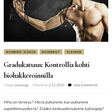
NUMERO 2/2020
NUMEROT
YLEINEN
Gradukatsaus: Kontrollia kohti
biohakkeroinnilla
artikkelii
Tekijä
sosiologi
Päivitetty
1.12.2020
Jätä kommentti
Gradukat
Kontrolli
kohti
Mitä on terveys? Mistä puhumme, kun puhumme
biohakker
superihmisyydestä? Elääkö keskuudessamme kyborgeja?