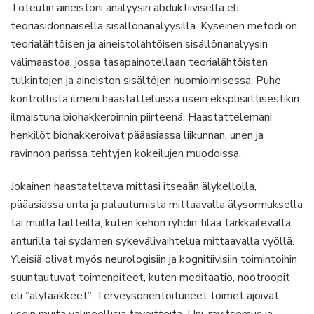
Toteutin aineistoni analyysin abduktiivisella eli
teoriasidonnaisella sisällönanalyysillä. Kyseinen metodi on
teorialähtöisen ja aineistolähtöisen sisällönanalyysin
välimaastoa, jossa tasapainotellaan teorialähtöisten
tulkintojen ja aineiston sisältöjen huomioimisessa. Puhe
kontrollista ilmeni haastatteluissa usein eksplisiittisestikin
ilmaistuna biohakkeroinnin piirteenä. Haastattelemani
henkilöt biohakkeroivat pääasiassa liikunnan, unen ja
ravinnon parissa tehtyjen kokeilujen muodoissa.
Jokainen haastateltava mittasi itseään älykellolla,
pääasiassa unta ja palautumista mittaavalla älysormuksella
tai muilla laitteilla, kuten kehon ryhdin tilaa tarkkailevalla
anturilla tai sydämen sykevälivaihtelua mittaavalla vyöllä.
Yleisiä olivat myös neurologisiin ja kognitiivisiin toimintoihin
suuntautuvat toimenpiteet, kuten meditaatio, nootroopit
eli ”älylääkkeet”. Terveysorientoituneet toimet ajoivat