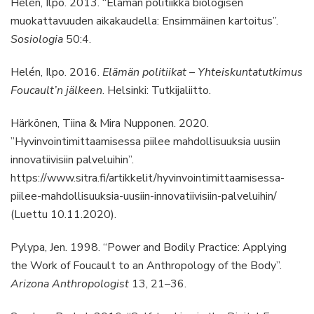
Helén, Ilpo. 2013. “Elämän politiikka biologisen
muokattavuuden aikakaudella: Ensimmäinen kartoitus”.
Sosiologia
50:4.
Helén, Ilpo. 2016.
Elämän politiikat – Yhteiskuntatutkimus
Foucault’n jälkeen
. Helsinki: Tutkijaliitto.
Härkönen, Tiina & Mira Nupponen. 2020.
”Hyvinvointimittaamisessa piilee mahdollisuuksia uusiin
innovatiivisiin palveluihin”.
https://www.sitra.fi/artikkelit/hyvinvointimittaamisessa-
piilee-mahdollisuuksia-uusiin-innovatiivisiin-palveluihin/
(Luettu 10.11.2020).
Pylypa, Jen. 1998. “Power and Bodily Practice: Applying
the Work of Foucault to an Anthropology of the Body”.
Arizona Anthropologist
13, 21–36.