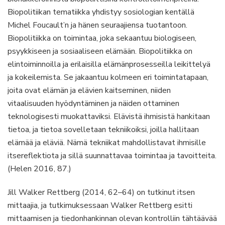
Biopolitiikan tematiikka yhdistyy sosiologian kentällä
Michel Foucault’n ja hänen seuraajiensa tuotantoon.
Biopolitiikka on toimintaa, joka sekaantuu biologiseen,
psyykkiseen ja sosiaaliseen elämään. Biopolitiikka on
elintoiminnoilla ja erilaisilla elämänprosesseilla leikittelyä
ja kokeilemista. Se jakaantuu kolmeen eri toimintatapaan,
joita ovat elämän ja elävien kaitseminen, niiden
vitaalisuuden hyödyntäminen ja näiden ottaminen
teknologisesti muokattaviksi. Elävistä ihmisistä hankitaan
tietoa, ja tietoa sovelletaan tekniikoiksi, joilla hallitaan
elämää ja eläviä. Nämä tekniikat mahdollistavat ihmisille
itsereflektiota ja sillä suunnattavaa toimintaa ja tavoitteita.
(Helen 2016, 87.)
Jill Walker Rettberg (2014, 62–64) on tutkinut itsen
mittaajia, ja tutkimuksessaan Walker Rettberg esitti
mittaamisen ja tiedonhankinnan olevan kontrolliin tähtäävää