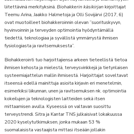
liitettävinä merkityksinä.
Biohakkerin käsikirjan
kirjoittajat
Teemu Arina, Jaakko Halmetoja ja Olli Sovijärvi (2017, 6)
ovat muotoilleet biohakkeroinnin olevan ”suorituskyvyn,
hyvinvoinnin ja terveyden optimointia hyödyntämällä
tiedettä, teknologiaa ja syvällistä ymmärrystä ihmisen
fysiologiasta ja ravitsemuksesta”.
Biohakkerointi tuo harjoittajiensa arkeen tieteellistä tietoa
ihmisen kehosta ja mielestä, terveysvinkkejä ja tietynlaisen
systeemiajattelun mallin ihmisestä. Harjoittajat soveltavat
itseensä edellä mainittuja asioita kirjavin eri menetelmin,
esimerkiksi liikunnan, unen ja ravitsemuksen nk. optimointia
kokeilujen ja teknologisten laitteiden sekä itsen
mittaamisen avulla. Kyseessä on valtavan suosittu
terveystrendi. Sitra ja Kantar TNS julkaisivat lokakuussa
2020 kyselytutkimuksen, jonka mukaan 53 %
suomalaisista vastaajista mittasi itseään jollakin