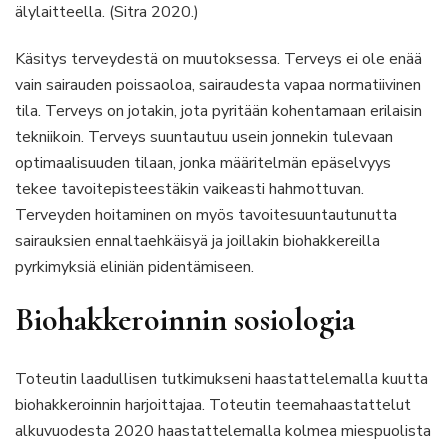
älylaitteella. (Sitra 2020.)
Käsitys terveydestä on muutoksessa. Terveys ei ole enää
vain sairauden poissaoloa, sairaudesta vapaa normatiivinen
tila. Terveys on jotakin, jota pyritään kohentamaan erilaisin
tekniikoin. Terveys suuntautuu usein jonnekin tulevaan
optimaalisuuden tilaan, jonka määritelmän epäselvyys
tekee tavoitepisteestäkin vaikeasti hahmottuvan.
Terveyden hoitaminen on myös tavoitesuuntautunutta
sairauksien ennaltaehkäisyä ja joillakin biohakkereilla
pyrkimyksiä eliniän pidentämiseen.
Biohakkeroinnin sosiologia
Toteutin laadullisen tutkimukseni haastattelemalla kuutta
biohakkeroinnin harjoittajaa. Toteutin teemahaastattelut
alkuvuodesta 2020 haastattelemalla kolmea miespuolista