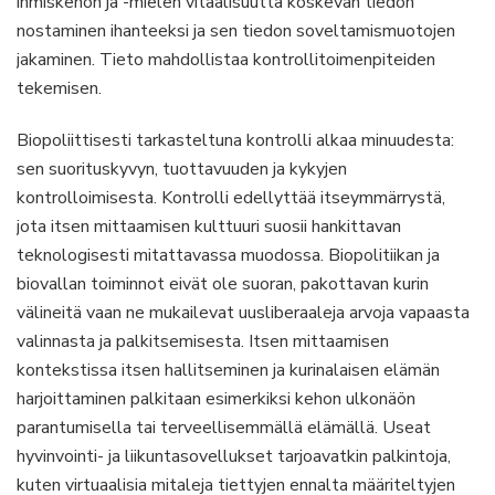
ihmiskehon ja -mielen vitaalisuutta koskevan tiedon
nostaminen ihanteeksi ja sen tiedon soveltamismuotojen
jakaminen. Tieto mahdollistaa kontrollitoimenpiteiden
tekemisen.
Biopoliittisesti tarkasteltuna kontrolli alkaa minuudesta:
sen suorituskyvyn, tuottavuuden ja kykyjen
kontrolloimisesta. Kontrolli edellyttää itseymmärrystä,
jota itsen mittaamisen kulttuuri suosii hankittavan
teknologisesti mitattavassa muodossa. Biopolitiikan ja
biovallan toiminnot eivät ole suoran, pakottavan kurin
välineitä vaan ne mukailevat uusliberaaleja arvoja vapaasta
valinnasta ja palkitsemisesta. Itsen mittaamisen
kontekstissa itsen hallitseminen ja kurinalaisen elämän
harjoittaminen palkitaan esimerkiksi kehon ulkonäön
parantumisella tai terveellisemmällä elämällä. Useat
hyvinvointi- ja liikuntasovellukset tarjoavatkin palkintoja,
kuten virtuaalisia mitaleja tiettyjen ennalta määriteltyjen