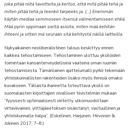
joka pitää niitä tavotteita ja kertoo, että mitä pitää tehä ja
miten pitää tehä ja teenkö tarpeeks ja. (…) Enemmän
käytän mediaa semmoseen itsensä valmentamiseen ehkä.
Mää pyrin oppimaan sieltä asioita, miten mää kehitän
ihteeni ja sitten mä seuraan sitä kehitystä näillä laitteilla.
Nykyaikainen neoliberalistinen talous keskittyy ennen
kaikkea tehostamiseen. Tehostaminen ulottuu yksilöiden
toimintaan kansanterveydellisinä vaateina oman ruumiin
tehostamisesta. Tämänlainen ajattelumalli pyrkii tekemään
yhteiskunnallisten rakenteiden lisäksi myös ihmisiä omaksi
kuvakseen. Tällaista ihannetta toteuttava yksilö on
suomalaisten kirjoittajien oivallisen tiivistelmän mukaan
”fyysisesti optimaalisesti viritetty, ulkomuodoltaan
virtaviivainen, yrittäjäeetoksen sisäistänyt, vastuullinen ja
yhteiskunnalle halpa”. (Eskelinen, Harjunen, Hirvonen &
Jokinen 2017, 7–8.)