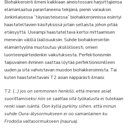
Biohakkerointi ilmeni kaikkiaan aineistossani harjoittajiensa
elämänlaatua parantaneena tekijänä, pienin varauksin.
Jonkinlaisessa ”täysiasteisessa” biohakkeroinnissa esiintyi
haastateltavien käsityksissä jotain sellaista, johon pitää
etäisyyttä. Useampi haastateltava kertoi mittaamisen
menevän välillä liiallisuuksiin. Suhde biohakkerointiin
elämäntyylinä muotoutuu yksilöllisesti, omien
luonteenpiirteidenkin vaikutuksesta. Perfektionismiin
taipuvainen ihminen saattaa löytää perfektionismilleen
uuden ja sitä vahvistavan muodon biohakkeroinnista. Tai
kuten haastateltavani T2 asian näppärästi ilmaisi:
T2:
(…) jos on semmonen henkilö, että menee asiat
suorittamiseksi niin se saattaa sitä työkalusta ei tulekaan
renki vaan isäntä. Oon kyllä pyrkiny siihen, että minun
suhde Oura-älysormukseen ei oo samanlainen ku
Frodolla valtasormukseen (naurua).