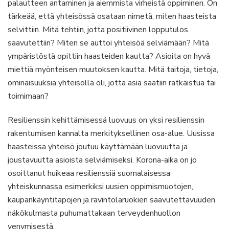
palautteen antaminen ja aiemmista virheistä oppiminen. On
tärkeää, että yhteisössä osataan nimetä, miten haasteista
selvittiin. Mitä tehtiin, jotta positiivinen lopputulos
saavutettiin? Miten se auttoi yhteisöä selviämään? Mitä
ympäristöstä opittiin haasteiden kautta? Asioita on hyvä
miettiä myönteisen muutoksen kautta. Mitä taitoja, tietoja,
ominaisuuksia yhteisöllä oli, jotta asia saatiin ratkaistua tai
toimimaan?
Resilienssin kehittämisessä luovuus on yksi resilienssin
rakentumisen kannalta merkityksellinen osa-alue. Uusissa
haasteissa yhteisö joutuu käyttämään luovuutta ja
joustavuutta asioista selviämiseksi. Korona-aika on jo
osoittanut huikeaa resilienssiä suomalaisessa
yhteiskunnassa esimerkiksi uusien oppimismuotojen,
kaupankäyntitapojen ja ravintolaruokien saavutettavuuden
näkökulmasta puhumattakaan terveydenhuollon
venymisestä.