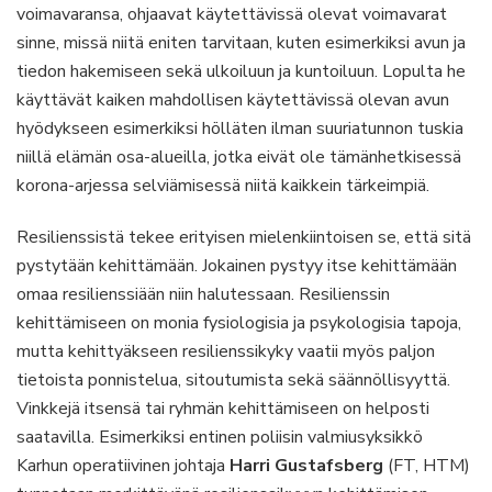
voimavaransa, ohjaavat käytettävissä olevat voimavarat
sinne, missä niitä eniten tarvitaan, kuten esimerkiksi avun ja
tiedon hakemiseen sekä ulkoiluun ja kuntoiluun. Lopulta he
käyttävät kaiken mahdollisen käytettävissä olevan avun
hyödykseen esimerkiksi hölläten ilman suuriatunnon tuskia
niillä elämän osa-alueilla, jotka eivät ole tämänhetkisessä
korona-arjessa selviämisessä niitä kaikkein tärkeimpiä.
Resilienssistä tekee erityisen mielenkiintoisen se, että sitä
pystytään kehittämään. Jokainen pystyy itse kehittämään
omaa resilienssiään niin halutessaan. Resilienssin
kehittämiseen on monia fysiologisia ja psykologisia tapoja,
mutta kehittyäkseen resilienssikyky vaatii myös paljon
tietoista ponnistelua, sitoutumista sekä säännöllisyyttä.
Vinkkejä itsensä tai ryhmän kehittämiseen on helposti
saatavilla. Esimerkiksi entinen poliisin valmiusyksikkö
Karhun operatiivinen johtaja
Harri Gustafsberg
(FT, HTM)