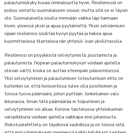
palautumiskyky kuvaa ominaisuutta hyvin. Resilienssiä on
joskus verrattu suomalaiseen sisuun, mutta sitä se ei täysin
ole. Suomalaisella sisulla mennään vaikka läpi harmaan
kiven, yleensä yksin ja apua pyytämättä. Yksin selviämisen
sijaan resilienssi sisältää kyvyn pyytää ja hakea apua
kuormittavissa tilanteissa niin yhteisö- kuin yksilötasolla.
Resilienssi on psyykkistä selviytymistä, joustamista ja
palautumista. Nopean palautumiskyvyn voidaan ajatella
olevan valtti, koska se auttaa eteenpäin pääsemisessä.
Yksi selviytymisen ja palautumisen toteutumisen ehto on
kuitenkin se, että horisontissa tulee olla positiivinen ja
toivoa tuova päämäärä, johon pyritään. Jonkinlainen valo
ikkunassa. Ilman tätä päämäärää ei toipuminen ja
selviytyminen voi alkaa. Korona-taistelussa yhteiskunnan
valopilkkuna voidaan ajatella vaikkapa ensi juhannusta.
Rokotuskehittely on täydessä vauhdissa ja on toivoa siitä,
että ensi juhannukseen mennessä kaikki halukkaat saadaan