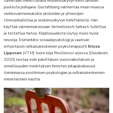
tunnetaan merkittävänä resilienssikyvyn kehittämisen
puolesta puhujana. Gustafsberg valmentaa muun muassa
verkkovalmennuksilla yksilöiden ja yhteisöjen
stressinhallintaa ja resilienssikyvyn kehittämistä. Hän
käyttää valmennuksissaan tieteellisesti tarkasti tutkittua
ja testattua tietoa. Kirjallisuudesta löytyy myös hyviä
neuvoja. Esimerkiksi sosiaalipsykologi ja vaativan
erityistason ratkaisukeskeinen psykoterapeutti
Krisse
Lipposen
(VTM) tuore kirja
Resilienssi arjessa
(Duodecim,
2020) nostaa esiin päivittäisen vuorovaikutuksen ja
onnellisuuden merkityksen ihmisten jokapäiväisessä
toiminnassa positiivisen psykologian ja ratkaisukeskeisien
menetelmien kautta.