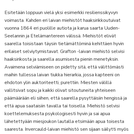
Esitetään loppuun vielä yksi esimerkki resilienssikyvyn
voimasta. Kahden eri laivan miehistöt haaksirikkoutuivat
vuonna 1864 eri puolille autiota ja karua saarta Uuden-
Seelannin ja Etelämantereen välissä. Miehistöt elivät
saarella toisistaan täysin tietämättöminä kehittäen hyvin
erilaiset selviytymistavat. Grafton -laivan miehistö selvisi
haaksirikosta ja saarella asumisesta pienin menetyksin.
Avaimena selviämiseen on pidetty sitä, että välittömästi
maihin tullessa laivan tiukka hierarkia, jossa kapteeni on
ehdoton ylin auktoriteetti, purettiin. Miesten välillä
vallitsivat sopu ja kaikki olivat sitoutuneita yhteiseen
päämäärään eli siihen, että saarella pysyttäisiin hengissä ja
että apua saataisiin tavalla tai toisella. Miehistö selvisi
koettelemuksesta psykologisesti hyvin ja sai apua
lähetettyään miesjoukon lautalla etsimään apua toisesta
saaresta. Invercauld-laivan miehistö sen sijaan säilytti myös