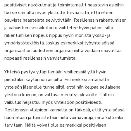
positiiviset näkökulmat ja toimintamallit haastaviin asioihin,
luo se samalla myös yksilölle turvaa siitä, että eteen
osuvista haasteista selviydytään. Resilienssin rakentumisen
ja vahvistumisen aikataulu vaihtelee hyvin paljon, sillä
rakentumisen nopeus riippuu hyvin monista yksilö- ja
ympäristötekijöistä. Joskus esimerkiksi työyhteisöissä
organisaation uudelleen organisoinnilla voidaan saavuttaa
nopeasti resilienssin vahvistumista.
Yhteisö pystyy ylläpitämään resilienssiä yllä hyvin
pienilläkin käytännön asioilla. Esimerkiksi antamalla
yhteisön jäsenelle tunne siitä, että hän kelpaa sellaisena
yksilönä kuin on, on valtava merkitys yksilölle. Tällöin
vaikutus heijastuu myös yhteisöön positiivisesti.
Resilienssin ylläpidon kannalta on tärkeää, että yhteisössä
huomataan ja tunnistetaan niitä voimavaroja, mitä kulloinkin
tarvitaan. Näitä voivat olla esimerkiksi positiivisen