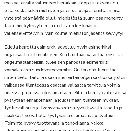
maissa laivalla vallinneen hierarkian. Lopputuloksena oli,
että koska kukin miehistön jäsen sai pärjätä omillaan eikä
yhteistä päämäärää ollut, miehistöstä suurin osa menehtyi
tauteihin, kylmyyteen ja miehistön keskinäisiin
välienselvittelyihin. Vain kolme miehistön jäsentä selviytyi.
Edellä kerrottu esimerkki soveltuu hyvin esimerkiksi
organisaatiotutkimukseen. Kun halutaan varautua kriisi- tai
ongelmatilanteisiin, tulee sen panostaa esimerkiksi
voimakkaasti suhdevoimavaroihin. On tärkeää tunnistaa,
miten tieto, taito ja osaaminen virtaa organisaatiossa, jolloin
vaikeassa tilanteessa osataan valjastaa tarvittuja voimia
oikeissa paikoissa oikeaan aikaan. Silloin kun työyhteisöissä
pystytään ennakoimaan ja joustamaan tilanteen mukaan,
työturvallisuus ja työhyvinvointi säilyvät hyvällä tasolla ja
asiakkaat voivat olla tyytyväisiä saamaansa palveluun.
Toiminta pysyy tuottavana ja tehokkaana, vaikka
alkuperäinen suunnitelma ei aina toteutuisikaan. Vahva