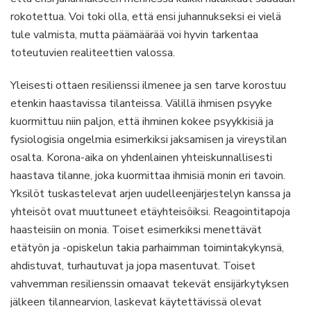
rokotettua. Voi toki olla, että ensi juhannukseksi ei vielä
tule valmista, mutta päämäärää voi hyvin tarkentaa
toteutuvien realiteettien valossa.
Yleisesti ottaen resilienssi ilmenee ja sen tarve korostuu
etenkin haastavissa tilanteissa. Välillä ihmisen psyyke
kuormittuu niin paljon, että ihminen kokee psyykkisiä ja
fysiologisia ongelmia esimerkiksi jaksamisen ja vireystilan
osalta. Korona-aika on yhdenlainen yhteiskunnallisesti
haastava tilanne, joka kuormittaa ihmisiä monin eri tavoin.
Yksilöt tuskastelevat arjen uudelleenjärjestelyn kanssa ja
yhteisöt ovat muuttuneet etäyhteisöiksi. Reagointitapoja
haasteisiin on monia. Toiset esimerkiksi menettävät
etätyön ja -opiskelun takia parhaimman toimintakykynsä,
ahdistuvat, turhautuvat ja jopa masentuvat. Toiset
vahvemman resilienssin omaavat tekevät ensijärkytyksen
jälkeen tilannearvion, laskevat käytettävissä olevat