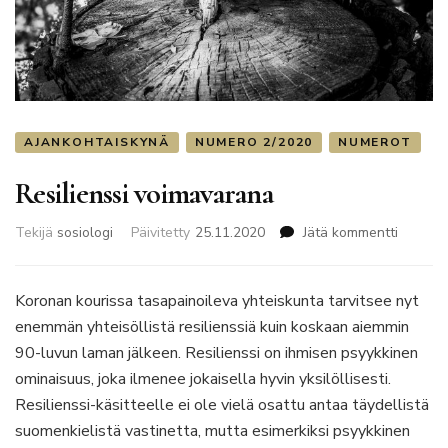
AJANKOHTAISKYNÄ
NUMERO 2/2020
NUMEROT
Resilienssi voimavarana
artikkeli
Tekijä
sosiologi
Päivitetty
25.11.2020
Jätä kommentti
Resilien
voimav
Koronan kourissa tasapainoileva yhteiskunta tarvitsee nyt
enemmän yhteisöllistä resilienssiä kuin koskaan aiemmin
90-luvun laman jälkeen. Resilienssi on ihmisen psyykkinen
ominaisuus, joka ilmenee jokaisella hyvin yksilöllisesti.
Resilienssi-käsitteelle ei ole vielä osattu antaa täydellistä
suomenkielistä vastinetta, mutta esimerkiksi psyykkinen