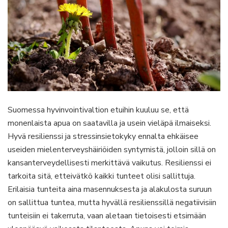
Suomessa hyvinvointivaltion etuihin kuuluu se, että
monenlaista apua on saatavilla ja usein vieläpä ilmaiseksi.
Hyvä resilienssi ja stressinsietokyky ennalta ehkäisee
useiden mielenterveyshäiriöiden syntymistä, jolloin sillä on
kansanterveydellisesti merkittävä vaikutus. Resilienssi ei
tarkoita sitä, etteivätkö kaikki tunteet olisi sallittuja.
Erilaisia tunteita aina masennuksesta ja alakulosta suruun
on sallittua tuntea, mutta hyvällä resilienssillä negatiivisiin
tunteisiin ei takerruta, vaan aletaan tietoisesti etsimään