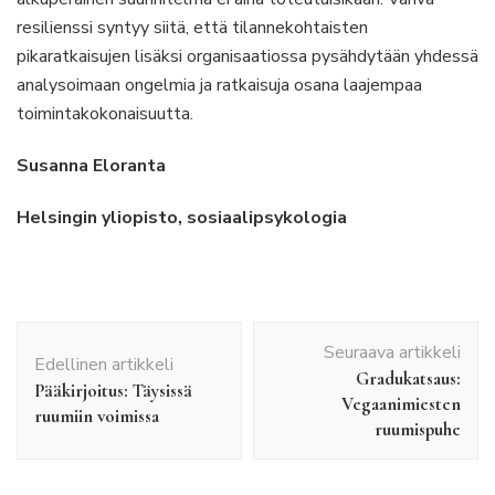
resilienssi syntyy siitä, että tilannekohtaisten
pikaratkaisujen lisäksi organisaatiossa pysähdytään yhdessä
analysoimaan ongelmia ja ratkaisuja osana laajempaa
toimintakokonaisuutta.
Susanna Eloranta
Helsingin yliopisto, sosiaalipsykologia
Artikkelien
Seuraava artikkeli
selaus
Edellinen artikkeli
Gradukatsaus:
Pääkirjoitus: Täysissä
Vegaanimiesten
ruumiin voimissa
ruumispuhe