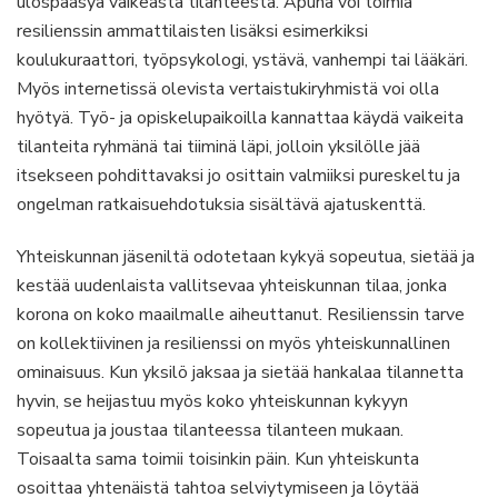
ulospääsyä vaikeasta tilanteesta. Apuna voi toimia
resilienssin ammattilaisten lisäksi esimerkiksi
koulukuraattori, työpsykologi, ystävä, vanhempi tai lääkäri.
Myös internetissä olevista vertaistukiryhmistä voi olla
hyötyä. Työ- ja opiskelupaikoilla kannattaa käydä vaikeita
tilanteita ryhmänä tai tiiminä läpi, jolloin yksilölle jää
itsekseen pohdittavaksi jo osittain valmiiksi pureskeltu ja
ongelman ratkaisuehdotuksia sisältävä ajatuskenttä.
Yhteiskunnan jäseniltä odotetaan kykyä sopeutua, sietää ja
kestää uudenlaista vallitsevaa yhteiskunnan tilaa, jonka
korona on koko maailmalle aiheuttanut. Resilienssin tarve
on kollektiivinen ja resilienssi on myös yhteiskunnallinen
ominaisuus. Kun yksilö jaksaa ja sietää hankalaa tilannetta
hyvin, se heijastuu myös koko yhteiskunnan kykyyn
sopeutua ja joustaa tilanteessa tilanteen mukaan.
Toisaalta sama toimii toisinkin päin. Kun yhteiskunta
osoittaa yhtenäistä tahtoa selviytymiseen ja löytää