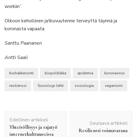
workiin”.
Olkoon kehollinen jatkuvuutenne terveyttä täynnä ja
koronasta vapaata.
Santtu Paananen
Antti Saali
biohakkerointi
biopolitiikka
epidemia
koronavirus
resilienssi
Sosiologi-lehti
sosiologia
veganismi
Artikkelien
Edellinen artikkeli
selaus
Seuraava artikkeli
Yhteisöllisyys ja rajatyö
Resilienssi voimavarana
internetkulttuureissa