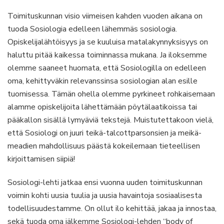
Toimituskunnan visio viimeisen kahden vuoden aikana on
tuoda Sosiologia edelleen lähemmäs sosiologia.
Opiskelijalähtöisyys ja se kuuluisa matalakynnyksisyys on
haluttu pitää kaikessa toiminnassa mukana. Ja iloksemme
olemme saaneet huomata, että Sosiologilla on edelleen
oma, kehittyväkin relevanssinsa sosiologian alan esille
tuomisessa. Tämän ohella olemme pyrkineet rohkaisemaan
alamme opiskelijoita lähettämään pöytälaatikoissa tai
pääkallon sisällä lymyäviä tekstejä. Muistutettakoon vielä,
että Sosiologi on juuri teikä-talcottparsonsien ja meikä-
meadien mahdollisuus päästä kokeilemaan tieteellisen
kirjoittamisen siipiä!
Sosiologi-lehti jatkaa ensi vuonna uuden toimituskunnan
voimin kohti uusia tuulia ja uusia havaintoja sosiaalisesta
todellisuudestamme. On ollut ilo kehittää, jakaa ja innostaa,
sekä tuoda oma jälkemme Sosiologi-lehden “body of