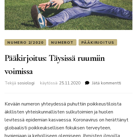
NUMERO 2/2020
NUMEROT
PÄÄKIRJOITUS
Pääkirjoitus: Täysissä ruumiin
voimissa
artikkeli
Tekijä
sosiologi
käytössä
25.11.2020
Jätä kommentti
Pääkirjoi
Täysiss
ruumiin
Kevään numeron yhteydessä puhuttiin poikkeustiloista
voimiss
äkillisten yhteiskunnallisten sulkutoimien ja huolen
levitessä epidemian kasvaessa. Koronavirus on herättänyt
globaalisti poikkeuksellisen fokuksen terveyteen,
hygieniaan ja keholliseen olemiseen.
Ihmisten ilmoilla