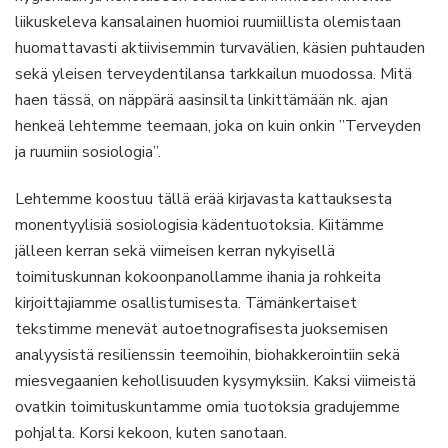
liikuskeleva kansalainen huomioi ruumiillista olemistaan
huomattavasti aktiivisemmin turvavälien, käsien puhtauden
sekä yleisen terveydentilansa tarkkailun muodossa. Mitä
haen tässä, on näppärä aasinsilta linkittämään nk. ajan
henkeä lehtemme teemaan, joka on kuin onkin ”Terveyden
ja ruumiin sosiologia”.
Lehtemme koostuu tällä erää kirjavasta kattauksesta
monentyylisiä sosiologisia kädentuotoksia. Kiitämme
jälleen kerran sekä viimeisen kerran nykyisellä
toimituskunnan kokoonpanollamme ihania ja rohkeita
kirjoittajiamme osallistumisesta. Tämänkertaiset
tekstimme menevät autoetnografisesta juoksemisen
analyysistä resilienssin teemoihin, biohakkerointiin sekä
miesvegaanien kehollisuuden kysymyksiin. Kaksi viimeistä
ovatkin toimituskuntamme omia tuotoksia gradujemme
pohjalta. Korsi kekoon, kuten sanotaan.