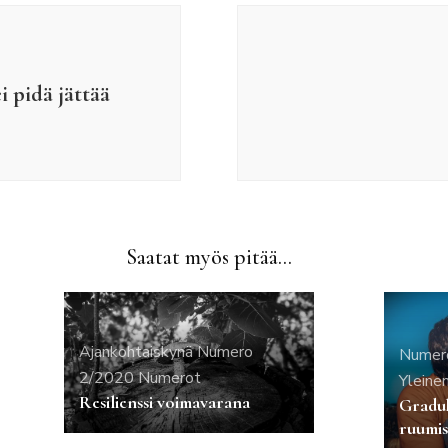
i pidä jättää
Saatat myös pitää...
Ajankohtaiskynä
Numero
Numer
2/2020
Numerot
Yleine
Resilienssi voimavarana
Graduk
ruumi