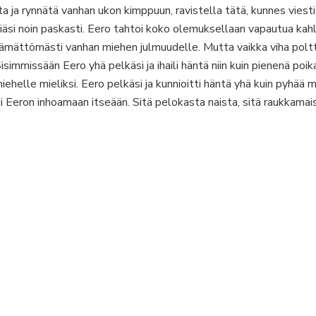
ta ja rynnätä vanhan ukon kimppuun, ravistella tätä, kunnes viesti 
siäsi noin paskasti. Eero tahtoi koko olemuksellaan vapautua kahl
ättömästi vanhan miehen julmuudelle. Mutta vaikka viha poltti
mmissään Eero yhä pelkäsi ja ihaili häntä niin kuin pienenä poikan
iehelle mieliksi. Eero pelkäsi ja kunnioitti häntä yhä kuin pyhää m
ai Eeron inhoamaan itseään. Sitä pelokasta naista, sitä raukkamais