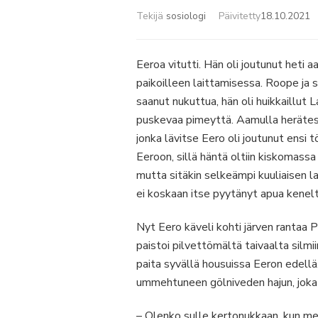
Tekijä
sosiologi
Päivitetty
18.10.2021
Eeroa vitutti. Hän oli joutunut heti
paikoilleen laittamisessa. Roope ja 
saanut nukuttua, hän oli huikkaillut L
puskevaa pimeyttä. Aamulla herätessä
jonka lävitse Eero oli joutunut ensi 
Eeroon, sillä häntä oltiin kiskomassa 
mutta sitäkin selkeämpi kuuliaisen l
ei koskaan itse pyytänyt apua kenel
Nyt Eero käveli kohti järven rantaa 
paistoi pilvettömältä taivaalta silmi
paita syvällä housuissa Eeron edellä
ummehtuneen gölniveden hajun, joka
– Olenko sulle kertonukkaan, kun mei