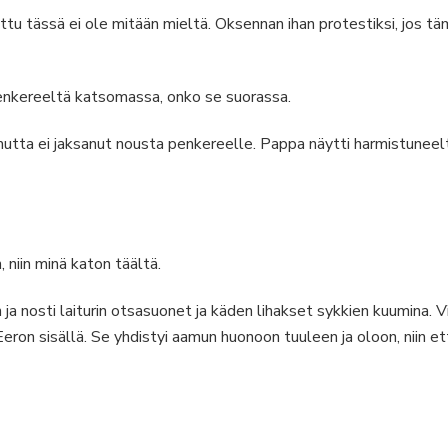
ittu tässä ei ole mitään mieltä. Oksennan ihan protestiksi, jos täm
enkereeltä katsomassa, onko se suorassa.
 mutta ei jaksanut nousta penkereelle. Pappa näytti harmistunee
niin minä katon täältä.
ja nosti laiturin otsasuonet ja käden lihakset sykkien kuumina. V
ron sisällä. Se yhdistyi aamun huonoon tuuleen ja oloon, niin ett