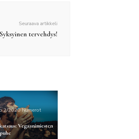
Seuraava artikkeli
Syksyinen tervehdys!
o 2/2020
Numerot
n
atsaus: Vegaanimiesten
spuhe