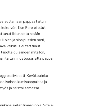
kse auttamaan pappaa laiturin
 koko yön. Kun Eero ei ollut
jottanut ikkunoista sisään
lojen ja sipsipussien meri,
tava vaikutus ei tarttunut
 tarjolla oli sangen mitätön,
n laiturin nostossa, sillä pappa
ggressiivisesti. Kevätaurinko
aan isoissa kumisaappaissa ja
 myös ja haistoi samassa
mukana ajelehtimaan pois. Sitä ei