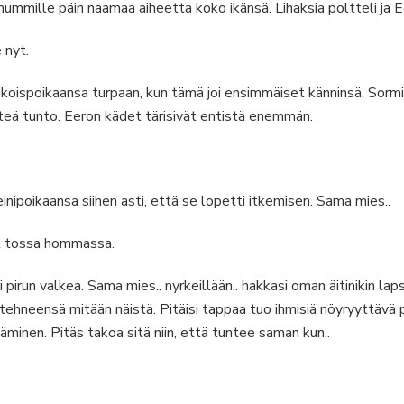
ummille päin naamaa aiheetta koko ikänsä. Lihaksia poltteli ja Ee
e nyt.
koispoikaansa turpaan, kun tämä joi ensimmäiset känninsä. Sormiin
hteä tunto. Eeron kädet tärisivät entistä enemmän.
inipoikaansa siihen asti, että se lopetti itkemisen. Sama mies..
yt tossa hommassa.
si pirun valkea. Sama mies.. nyrkeillään.. hakkasi oman äitinikin l
tehneensä mitään näistä. Pitäisi tappaa tuo ihmisiä nöyryyttävä
minen. Pitäs takoa sitä niin, että tuntee saman kun..