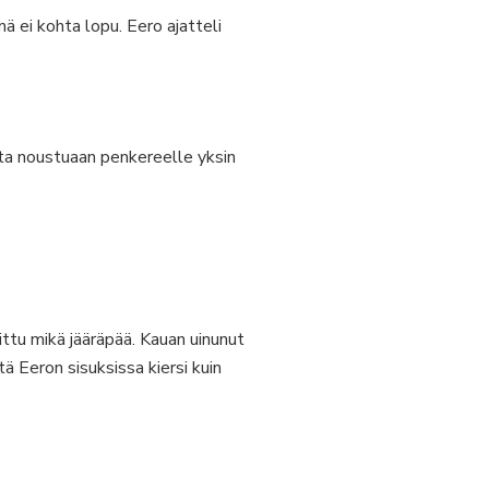
ä ei kohta lopu. Eero ajatteli
lta noustuaan penkereelle yksin
ittu mikä jääräpää. Kauan uinunut
ä Eeron sisuksissa kiersi kuin