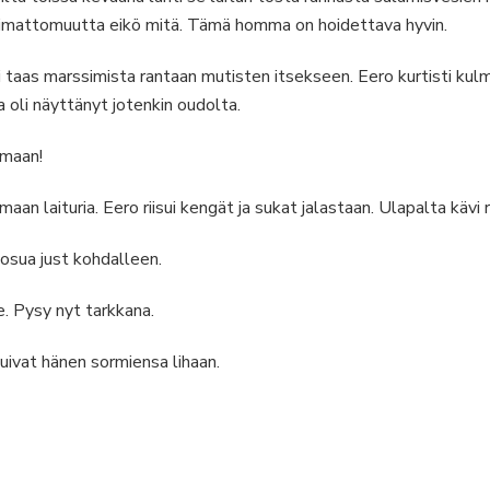
olimattomuutta eikö mitä. Tämä homma on hoidettava hyvin.
aas marssimista rantaan mutisten itsekseen. Eero kurtisti kulmi
oli näyttänyt jotenkin oudolta.
amaan!
an laituria. Eero riisui kengät ja sukat jalastaan. Ulapalta kävi 
 osua just kohdalleen.
le. Pysy nyt tarkkana.
tuivat hänen sormiensa lihaan.