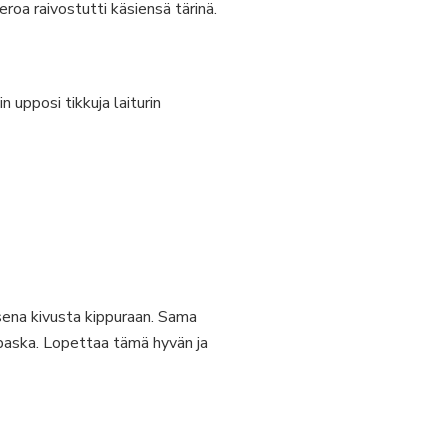
roa raivostutti käsiensä tärinä.
 upposi tikkuja laiturin
apsena kivusta kippuraan. Sama
 paska. Lopettaa tämä hyvän ja