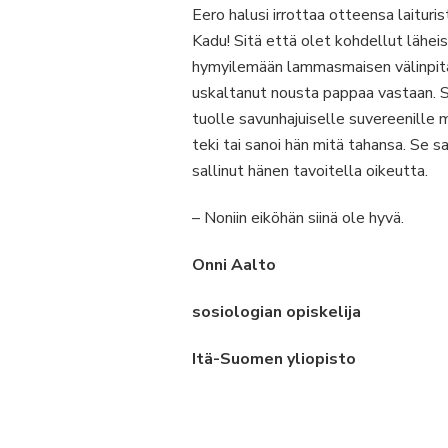
Eero halusi irrottaa otteensa laituris
Kadu! Sitä että olet kohdellut lähei
hymyilemään lammasmaisen välinpitäm
uskaltanut nousta pappaa vastaan. Sisi
tuolle savunhajuiselle suvereenille m
teki tai sanoi hän mitä tahansa. Se s
sallinut hänen tavoitella oikeutta.
– Noniin eiköhän siinä ole hyvä.
Onni Aalto
sosiologian opiskelija
Itä-Suomen yliopisto