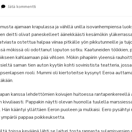
artikkeliin
Jätä kommentti
Sama
mies
 aamusta ajamaan krapulassa ja vähillä unilla isovanhempiensa luo
sen deitti olivat paneskelleet äänekkäästi kesämökin yläkerrassa
atviasta ostettua halpaa viinaa pitkälle yön pikkutunneille ja tui
 mökissä oli odottanut loputon sotku. Kaatuneiden tölkkien, pul
töikseen kahlaamaan pää vihloen. Mökin pihapiirin yleensä rauhoit
sieltä saman tien auton kyytiin kohti sovinistista teatteria, jossa
apsenlapsen rooli. Mummi oli kiertoteitse kysynyt Eeroa auttamaa
täkään.
Papan kanssa lehdettömien koivujen huitoessa rantapenkereellä a
in kivuliaasti. Pappakin näytti olevan huonolla tuulella marssiess
. Hän kääntyi yllättäen Eeron puoleen ja mulkaisi. Eero pysähtyi
 ympäröi pappaa poikkeuksetta.
ltä toissa keväänä lähti se laituri tosta rannasta sulamisvesien 