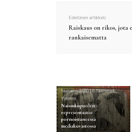
Artikkelien
selaus
Edellinen artikkeli
Raiskaus on rikos, jota e
rankaisematta
Numero 2/2018
Numerot
Yleinen
Naissukupuolen
representaatio
pornoistuneessa
mediakuvastossa