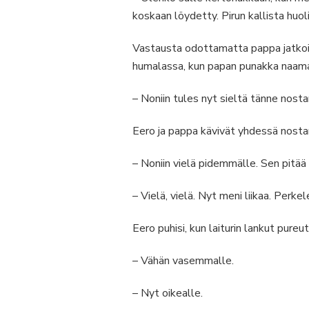
koskaan löydetty. Pirun kallista hu
Vastausta odottamatta pappa jatkoi t
humalassa, kun papan punakka naama 
– Noniin tules nyt sieltä tänne nost
Eero ja pappa kävivät yhdessä nostama
– Noniin vielä pidemmälle. Sen pitää
– Vielä, vielä. Nyt meni liikaa. Perke
Eero puhisi, kun laiturin lankut pureu
– Vähän vasemmalle.
– Nyt oikealle.