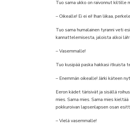
Tuo sama ukko on raivonnut kiltille m
– Oikealle! Ei ei ei! Ihan liikaa, perkel
Tuo sama humalainen tyranni veti esi
kannattelemisesta, jaloista alkoi lä
– Vasemmalle!
Tuo kusipää paska hakkasi itkuista te
– Enemmän oikealle! Järki käteen n
Eeron kädet tärisivät ja sisällä roihu
mies. Sama mies. Sama mies kieltää 
pokkuroivan lapsenlapsen osan esittä
– Vielä vasemmalle!